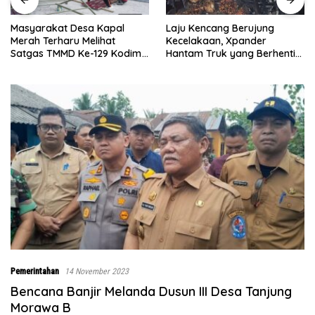
Laju Kencang Berujung
Kurang dari 1×24 Jam, Polsek
Kecelakaan, Xpander
Lima Puluh Ringkus Pelaku
Hantam Truk yang Berhenti
Curas
di Bahu Jalan
Pemerintahan
14 November 2023
Bencana Banjir Melanda Dusun III Desa Tanjung
Morawa B