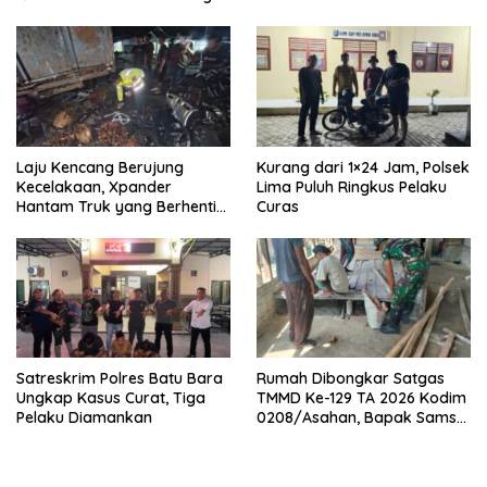
Laju Kencang Berujung
Kurang dari 1×24 Jam, Polsek
Kecelakaan, Xpander
Lima Puluh Ringkus Pelaku
Hantam Truk yang Berhenti
Curas
di Bahu Jalan
Satreskrim Polres Batu Bara
Rumah Dibongkar Satgas
Ungkap Kasus Curat, Tiga
TMMD Ke-129 TA 2026 Kodim
Pelaku Diamankan
0208/Asahan, Bapak Samsul
Bahri Bahagia Impiannya
Miliki Rumah Layak Huni
Segera Terwujud