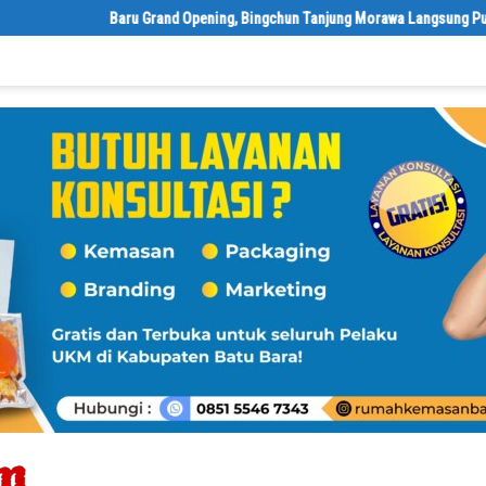
‎Baru Grand Opening, Bingchun Tanjung Morawa Langsung Punya 5 Franc