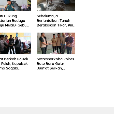
ti Dukung
Sebelumnya
starian Budaya
Berlantaikan Tanah
yu Melalui Gebyar
Beralaskan Tikar, Kini
anjak Jilid 7
Ibu Paijem Nikmati
un 2026
Lantai Rumah yang
Layak Berkat Satgas
TMMD Ke-129 Kodim
0208/Asahan
t Berkah Polsek
Satresnarkoba Polres
 Puluh, Kapolsek
Batu Bara Gelar
omo Sagala
Jum’at Berkah,
urkan Sembako
Santuni Anak Yatim
da 50 Petani di
dan Edukasi Bahaya
pang Gambus
Narkoba