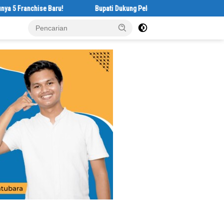
hise Baru!
Bupati Dukung Pelestarian Budaya Melayu Melalui Gebyar