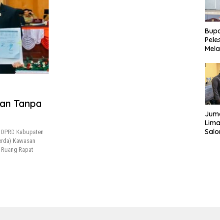
Bupa
Pele
Mela
Bert
Tah
an Tanpa
Juma
Lima
Sal
, DPRD Kabupaten
Sal
erda) Kawasan
kepa
i Ruang Rapat
Sim