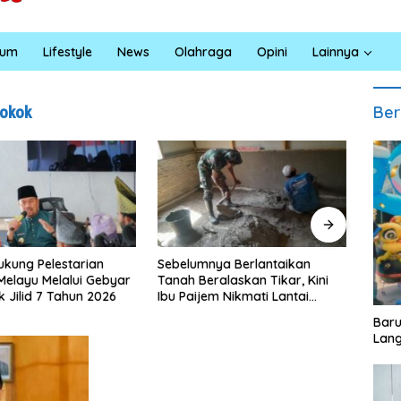
kum
Lifestyle
News
Olahraga
Opini
Lainnya
Ber
Rokok
ya Berlantaikan
Jumat Berkah Polsek Lima
Satre
ralaskan Tikar, Kini
Puluh, Kapolsek Salomo Sagala
Bara 
em Nikmati Lantai
Salurkan Sembako kepada 50
Santu
ang Layak Berkat
Petani di Simpang Gambus
Eduk
‎Bar
TMMD Ke-129 Kodim
Lang
ahan