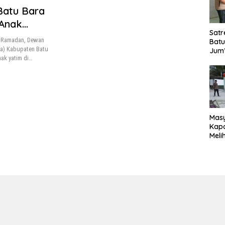
Batu Bara
 Anak
Satr
i Ramadan, Dewan
Batu
ra) Kabupaten Batu
Jum’
ak yatim di…
Sant
dan 
Nar
Mas
Kapa
Meli
Ke-1
020
Sia
Reno
Magh