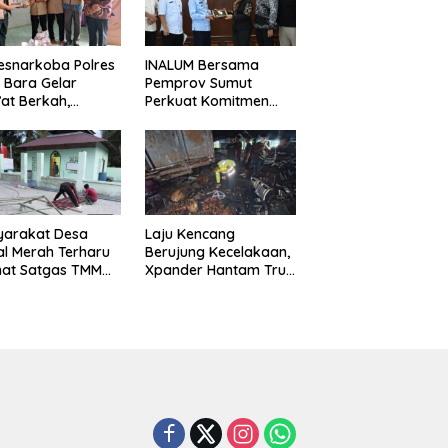
esnarkoba Polres
INALUM Bersama
 Bara Gelar
Pemprov Sumut
at Berkah,
Perkuat Komitmen
uni Anak Yatim
Pendidikan dan
Edukasi Bahaya
Konservasi
koba
Lingkungan
yarakat Desa
Laju Kencang
l Merah Terharu
Berujung Kecelakaan,
hat Satgas TMMD
Xpander Hantam Truk
29 Kodim
yang Berhenti di Bahu
8/Asahan Bekerja
Jalan
ng Malam Demi
vasi Mushollah Al
ribi