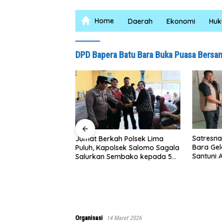
Home
Daerah
Ekonomi
Hu
DPD Bapera Batu Bara Buka Puasa Bersa
Satresna
Jumat Berkah Polsek Lima
Bara Gel
Puluh, Kapolsek Salomo Sagala
Santuni 
Salurkan Sembako kepada 50
ngkar Satgas
Edukasi
Petani di Simpang Gambus
9 TA 2026 Kodim
n, Bapak Samsul
a Impiannya Miliki
k Huni Segera
Organisasi
14 Maret 2026