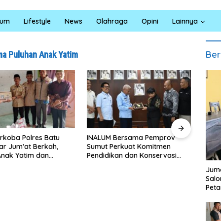
kum
Lifestyle
News
Olahraga
Opini
Lainnya
Ber
ma Puluhan Anak Yatim
rkoba Polres Batu
INALUM Bersama Pemprov
Masy
ar Jum’at Berkah,
Sumut Perkuat Komitmen
Terh
Anak Yatim dan
Pendidikan dan Konservasi
Ke-1
 Bahaya Narkoba
Lingkungan
Beke
Juma
Renov
Sal
Peta