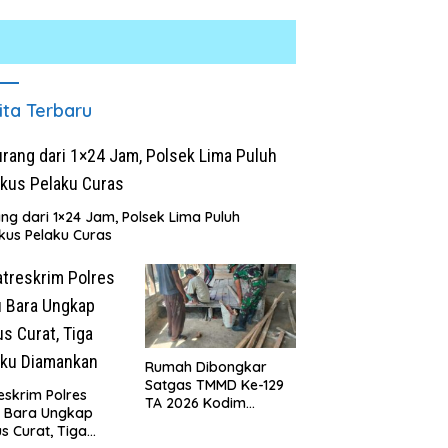
ita Terbaru
ng dari 1×24 Jam, Polsek Lima Puluh
kus Pelaku Curas
polres Batu Bara Perkuat
Hampir 2 Kilogram Sabu di
nergi dengan Insan Pers,
Musnahkan, Baguan Komitmen
ngun Komunikasi untuk
Polres Batubar Berantas
ptakan Kamtibmas Kondusif
Peredaran Narkotika
Rumah Dibongkar
Satgas TMMD Ke-129
eskrim Polres
TA 2026 Kodim
u Bara Ungkap
0208/Asahan, Bapak
s Curat, Tiga
Samsul Bahri Bahagia