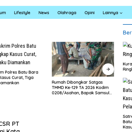
kum
Lifestyle
News
Olahraga
Opini
Lainnya
Ber
Kura
Ring
 Dibongkar Satgas
Polresta Deli Serdang Bongkar
Ka
Ke-129 TA 2026 Kodim
Jaringan Peredaran Sabu di
Si
Asahan, Bapak Samsul
Pagar Merbau, Dua Pengedar
Ba
Bahagia Impiannya Miliki
Dibekuk dengan Barang Bukti
Ci
 Layak Huni Segera
25,73 Gram
jud
Satr
Bat
 CSR PT
Kasu
ni Kata