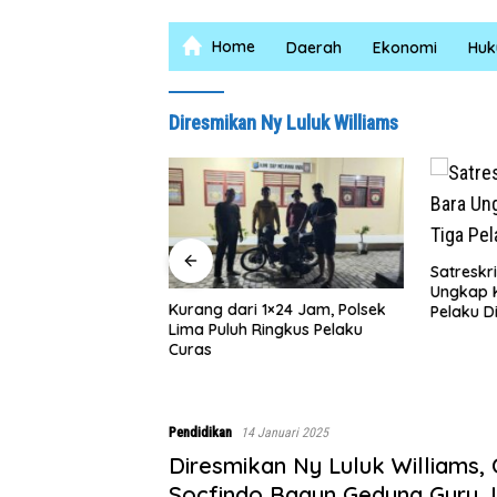
Home
Daerah
Ekonomi
Hu
Diresmikan Ny Luluk Williams
Satreskrim Polres Batu Bara
Ungkap Kasus Curat, Tiga
ri 1×24 Jam, Polsek
Rumah
Pelaku Diamankan
h Ringkus Pelaku
TMMD 
0208/
Bahri 
Rumah
Terwu
Pendidikan
14 Januari 2025
Diresmikan Ny Luluk Williams,
Socfindo Bagun Gedung Guru, I