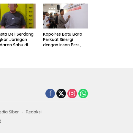
aku Diamankan
Impiannya Miliki
Rumah Layak Huni
Segera Terwujud
esta Deli Serdang
Kapolres Batu Bara
kar Jaringan
Perkuat Sinergi
daran Sabu di
dengan Insan Pers,
r Merbau, Dua
Bangun Komunikasi
gedar Dibekuk
untuk Ciptakan
an Barang Bukti
Kamtibmas Kondusif
73 Gram
dia Siber
Redaksi
d