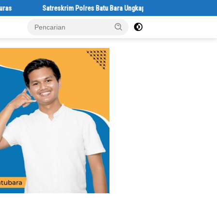
Satreskrim Polres Batu Bara Ungkap Kasus Curat, Tiga Pelaku Diaman