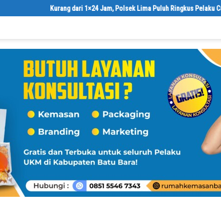
Kurang dari 1×24 Jam, Polsek Lima Puluh Ringkus Pelaku Curas