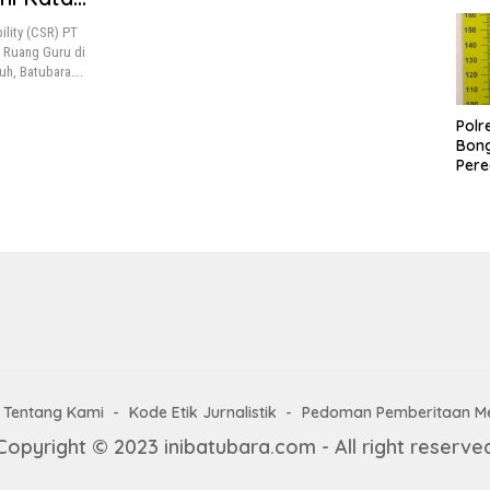
Pel
lity (CSR) PT
 Ruang Guru di
uh, Batubara….
Polr
Bong
Pere
Paga
Pen
deng
25,
Tentang Kami
Kode Etik Jurnalistik
Pedoman Pemberitaan Me
Copyright © 2023 inibatubara.com - All right reserve