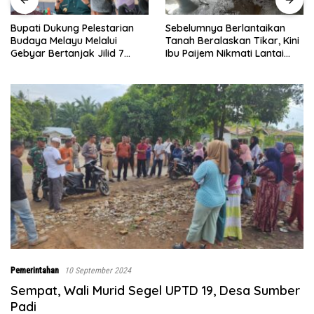
Sebelumnya Berlantaikan
Jumat Berkah Polsek Lima
Tanah Beralaskan Tikar, Kini
Puluh, Kapolsek Salomo
Ibu Paijem Nikmati Lantai
Sagala Salurkan Sembako
Rumah yang Layak Berkat
kepada 50 Petani di Simpang
Satgas TMMD Ke-129 Kodim
Gambus
0208/Asahan
Pemerintahan
10 September 2024
Sempat, Wali Murid Segel UPTD 19, Desa Sumber
Padi