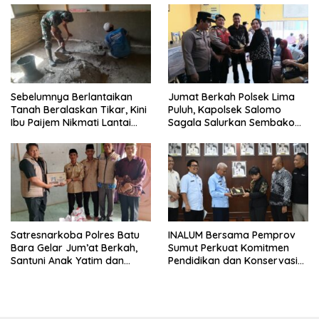
Sebelumnya Berlantaikan
Jumat Berkah Polsek Lima
Tanah Beralaskan Tikar, Kini
Puluh, Kapolsek Salomo
Ibu Paijem Nikmati Lantai
Sagala Salurkan Sembako
Rumah yang Layak Berkat
kepada 50 Petani di Simpang
Satgas TMMD Ke-129 Kodim
Gambus
0208/Asahan
Satresnarkoba Polres Batu
INALUM Bersama Pemprov
Bara Gelar Jum’at Berkah,
Sumut Perkuat Komitmen
Santuni Anak Yatim dan
Pendidikan dan Konservasi
Edukasi Bahaya Narkoba
Lingkungan