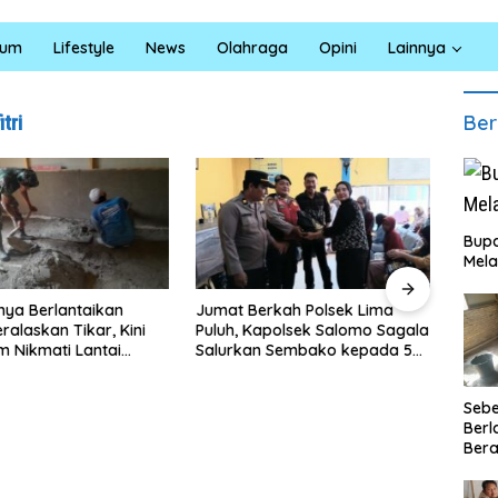
kum
Lifestyle
News
Olahraga
Opini
Lainnya
Ber
tri
Bupa
Mela
rkah Polsek Lima
Satresnarkoba Polres Batu
INAL
apolsek Salomo Sagala
Bara Gelar Jum’at Berkah,
Sumu
n Sembako kepada 50
Santuni Anak Yatim dan
Pendi
i Simpang Gambus
Edukasi Bahaya Narkoba
Ling
Seb
Berl
Bera
Ibu 
Lant