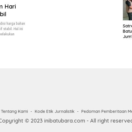
Laya
m Hari
TMM
bil
020
disi harga bahan
Satr
 stabil. Hal ini
Batu
melakukan
Jum’
Sant
dan 
Nar
Tentang Kami
Kode Etik Jurnalistik
Pedoman Pemberitaan Me
Copyright © 2023 inibatubara.com - All right reserve