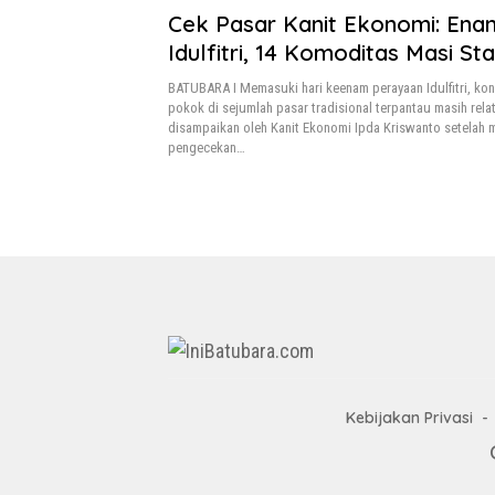
Cek Pasar Kanit Ekonomi: Ena
Idulfitri, 14 Komoditas Masi Sta
BATUBARA I Memasuki hari keenam perayaan Idulfitri, kon
pokok di sejumlah pasar tradisional terpantau masih relatif
disampaikan oleh Kanit Ekonomi Ipda Kriswanto setelah 
pengecekan…
Kebijakan Privasi