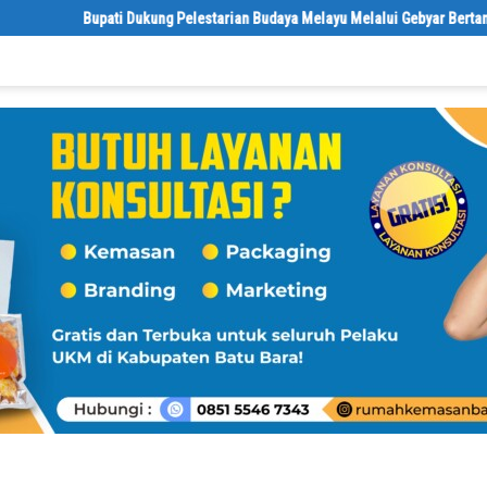
Bupati Dukung Pelestarian Budaya Melayu Melalui Gebyar Bertanjak Jilid