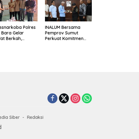
k Berkat Satgas
Simpang Gambus
D Ke-129 Kodim
8/Asahan
esnarkoba Polres
INALUM Bersama
 Bara Gelar
Pemprov Sumut
at Berkah,
Perkuat Komitmen
uni Anak Yatim
Pendidikan dan
Edukasi Bahaya
Konservasi
koba
Lingkungan
dia Siber
Redaksi
d