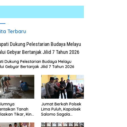
ita Terbaru
ti Dukung Pelestarian Budaya Melayu
lui Gebyar Bertanjak Jilid 7 Tahun 2026
L
UM Bersama Pemprov
K
t Perkuat Komitmen
T
dikan dan Konservasi
J
Masyarakat Desa Kapal Merah
kungan
Terharu Melihat Satgas TMMD
Ke-129 Kodim 0208/Asahan
elumnya
Jumat Berkah Polsek
Bekerja Siang Malam Demi
antaikan Tanah
Lima Puluh, Kapolsek
Renovasi Mushollah Al Maghribi
laskan Tikar, Kini
Salomo Sagala
Paijem Nikmati
Salurkan Sembako
ai Rumah yang
kepada 50 Petani di