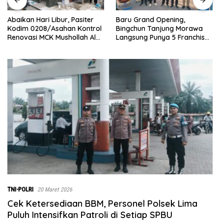
‎Baru Grand Opening,
Bupati Dukung Pelestarian
Bingchun Tanjung Morawa
Budaya Melayu Melalui
Langsung Punya 5 Franchise
Gebyar Bertanjak Jilid 7
Baru!
Tahun 2026
TNI-POLRI
20 Maret 2026
Cek Ketersediaan BBM, Personel Polsek Lima
Puluh Intensifkan Patroli di Setiap SPBU