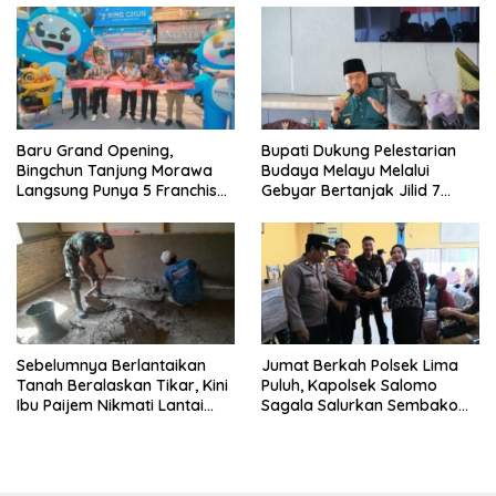
‎Baru Grand Opening,
Bupati Dukung Pelestarian
Bingchun Tanjung Morawa
Budaya Melayu Melalui
Langsung Punya 5 Franchise
Gebyar Bertanjak Jilid 7
Baru!
Tahun 2026
Sebelumnya Berlantaikan
Jumat Berkah Polsek Lima
Tanah Beralaskan Tikar, Kini
Puluh, Kapolsek Salomo
Ibu Paijem Nikmati Lantai
Sagala Salurkan Sembako
Rumah yang Layak Berkat
kepada 50 Petani di Simpang
Satgas TMMD Ke-129 Kodim
Gambus
0208/Asahan