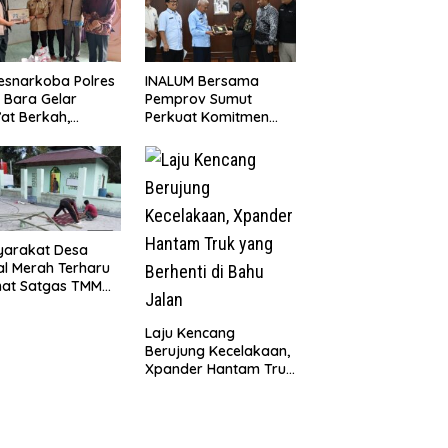
esnarkoba Polres
INALUM Bersama
 Bara Gelar
Pemprov Sumut
at Berkah,
Perkuat Komitmen
uni Anak Yatim
Pendidikan dan
Edukasi Bahaya
Konservasi
koba
Lingkungan
yarakat Desa
l Merah Terharu
hat Satgas TMMD
29 Kodim
8/Asahan Bekerja
Laju Kencang
ng Malam Demi
Berujung Kecelakaan,
vasi Mushollah Al
Xpander Hantam Truk
ribi
yang Berhenti di Bahu
Jalan