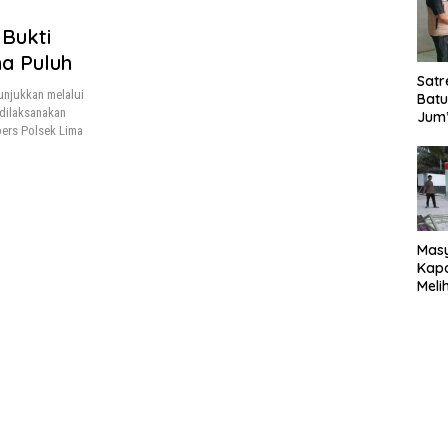
Bukti
ma Puluh
Satr
unjukkan melalui
Batu
 dilaksanakan
Jum’
pers Polsek Lima
Sant
dan 
Nar
Mas
Kapa
Meli
Ke-1
020
Sia
Reno
Magh