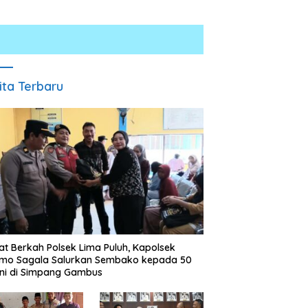
ita Terbaru
Kurang dari 1×24 Jam, Polsek
Lima Puluh Ringkus Pelaku
Laju Kencang Berujung
Curas
Kecelakaan, Xpander Hantam
Truk yang Berhenti di Bahu
Jalan
t Berkah Polsek Lima Puluh, Kapolsek
omo Sagala Salurkan Sembako kepada 50
ni di Simpang Gambus