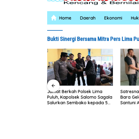
Home
Daerah
Ekonomi
Hu
Bukti Sinergi Bersama Mitra Pers Lima P
Satresnarkoba Polres Batu
INA
Berkah Polsek Lima
Bara Gelar Jum’at Berkah,
Sum
 Kapolsek Salomo Sagala
Santuni Anak Yatim dan
Pen
an Sembako kepada 50
Edukasi Bahaya Narkoba
Lin
 di Simpang Gambus