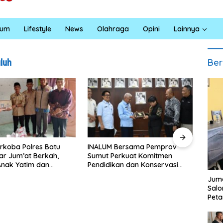
kum
Lifestyle
News
Olahraga
Opini
Lainnya
Ber
uluh
LUM Bersama Pemprov
Masyarakat Desa Kapal Merah
ut Perkuat Komitmen
Terharu Melihat Satgas TMMD
didikan dan Konservasi
Ke-129 Kodim 0208/Asahan
gkungan
Bekerja Siang Malam Demi
Juma
Renovasi Mushollah Al Maghribi
Sal
Peta