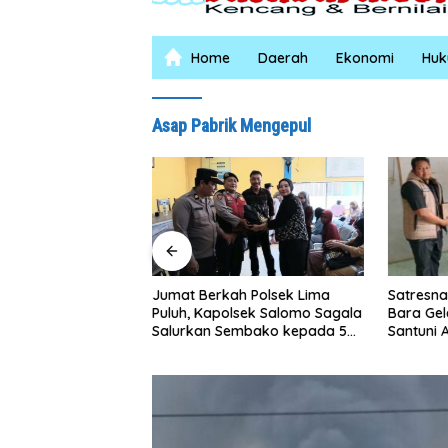
Home
Daerah
Ekonomi
Hu
Asap Pabrik Mengepul
Satresnarkoba Polres Batu
INALUM 
h Polsek Lima
Bara Gelar Jum’at Berkah,
Sumut P
lsek Salomo Sagala
Santuni Anak Yatim dan
Pendidik
embako kepada 50
Edukasi Bahaya Narkoba
Lingkun
impang Gambus