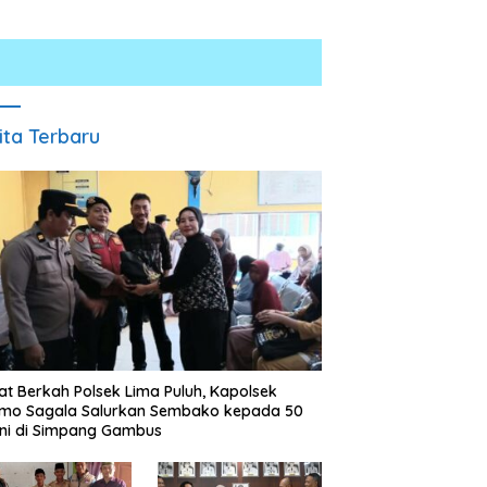
ita Terbaru
 Kencang Berujung
Kurang dari 1×24 Jam, Polsek
S
lakaan, Xpander Hantam
Lima Puluh Ringkus Pelaku
U
yang Berhenti di Bahu
Curas
P
n
t Berkah Polsek Lima Puluh, Kapolsek
omo Sagala Salurkan Sembako kepada 50
ni di Simpang Gambus