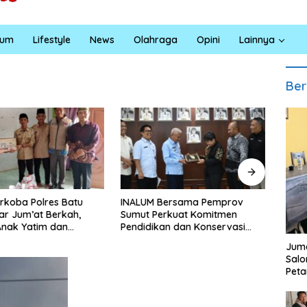
kum
Lifestyle
News
Olahraga
Opini
Lainnya
Ber
Bersama Pemprov
Masyarakat Desa Kapal Merah
Laju
erkuat Komitmen
Terharu Melihat Satgas TMMD
Kece
an dan Konservasi
Ke-129 Kodim 0208/Asahan
Truk 
gan
Bekerja Siang Malam Demi
Jala
Juma
Renovasi Mushollah Al Maghribi
Sal
Peta