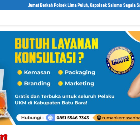
Jumat Berkah Polsek Lima Puluh, Kapolsek Salomo Sagala Salurkan Se