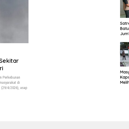
Satr
Batu
Jum’
Sant
dan 
Nar
Sekitar
ri
Mas
Kapa
um Perkebunan
Meli
masyarakat di
Ke-1
 (29/4/2026), asap
020
Sia
Reno
Magh