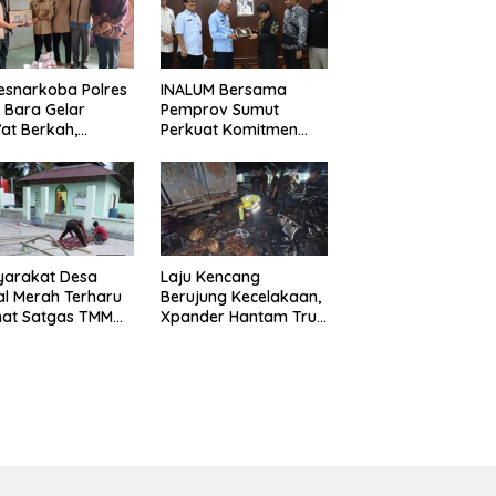
esnarkoba Polres
INALUM Bersama
 Bara Gelar
Pemprov Sumut
at Berkah,
Perkuat Komitmen
uni Anak Yatim
Pendidikan dan
Edukasi Bahaya
Konservasi
koba
Lingkungan
yarakat Desa
Laju Kencang
l Merah Terharu
Berujung Kecelakaan,
hat Satgas TMMD
Xpander Hantam Truk
29 Kodim
yang Berhenti di Bahu
8/Asahan Bekerja
Jalan
ng Malam Demi
vasi Mushollah Al
ribi