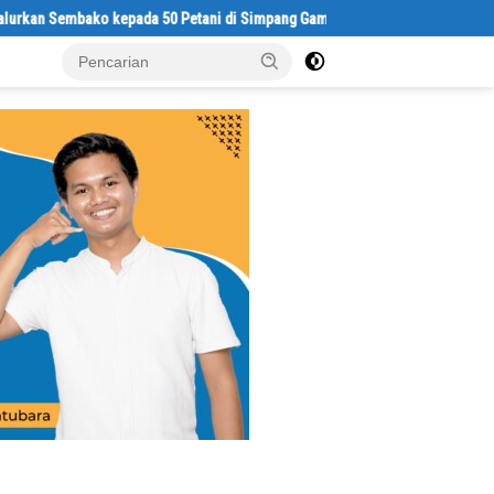
mbako kepada 50 Petani di Simpang Gambus
Satresnarkoba Polres 