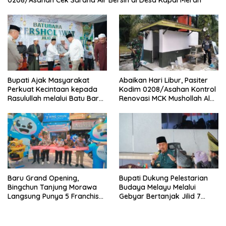
0208/Asahan Cek Sarana Air Bersih di Desa Kapal Merah
Bupati Ajak Masyarakat
Abaikan Hari Libur, Pasiter
Perkuat Kecintaan kepada
Kodim 0208/Asahan Kontrol
Rasulullah melalui Batu Bara
Renovasi MCK Mushollah Al
Bersholawat
Maghribi
‎Baru Grand Opening,
Bupati Dukung Pelestarian
Bingchun Tanjung Morawa
Budaya Melayu Melalui
Langsung Punya 5 Franchise
Gebyar Bertanjak Jilid 7
Baru!
Tahun 2026