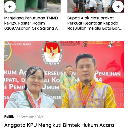
Bupati Ajak Masyarakat
Abaikan Hari L
enutupan TMMD
Perkuat Kecintaan kepada
Kodim 0208/A
ter Kodim
Rasulullah melalui Batu Bara
Renovasi MCK 
 Cek Sarana Air
Bersholawat
Maghribi
sa Kapal Merah
Politik
13 September 2024
Anggota KPU Mengikuti Bimtek Hukum Acara