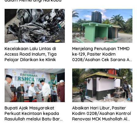
dalam Memerangi Narkoba
Kecelakaan Lalu Lintas di
Menjelang Penutupan TMMD
Access Road Inalum, Tiga
ke-129, Pasiter Kodim
Pelajar Dilarikan ke Klinik
0208/Asahan Cek Sarana Air
Bersih di Desa Kapal Merah
Bupati Ajak Masyarakat
Abaikan Hari Libur, Pasiter
Perkuat Kecintaan kepada
Kodim 0208/Asahan Kontrol
Rasulullah melalui Batu Bara
Renovasi MCK Mushollah Al
Bersholawat
Maghribi