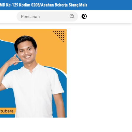
 Kodim 0208/Asahan Bekerja Siang Malam Demi Renovasi Mushollah Al Magh