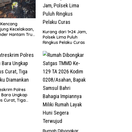
 Kencang
jung Kecelakaan,
Kurang dari 1×24 Jam,
nder Hantam Truk
Polsek Lima Puluh
 Berhenti di Bahu
Ringkus Pelaku Curas
n
eskrim Polres
u Bara Ungkap
s Curat, Tiga
aku Diamankan
Rumah Dibongkar