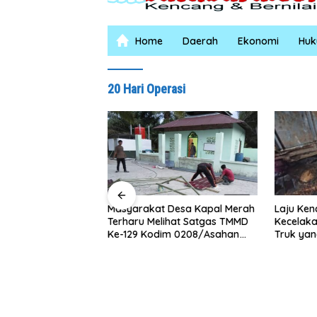
Home
Daerah
Ekonomi
Hu
20 Hari Operasi
Kura
Lima
Laju Kencang Berujung
kat Desa Kapal Merah
Cura
Kecelakaan, Xpander Hantam
 Melihat Satgas TMMD
Truk yang Berhenti di Bahu
Kodim 0208/Asahan
Jalan
 Siang Malam Demi
 Mushollah Al Maghribi