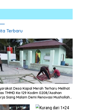
ita Terbaru
Polresta Deli Serdang Bongkar
Jaringan Peredaran Sabu di
umah Dibongkar Satgas
Pagar Merbau, Dua Pengedar
arakat Desa Kapal Merah Terharu Melihat
MMD Ke-129 TA 2026 Kodim
Dibekuk dengan Barang Bukti
gas TMMD Ke-129 Kodim 0208/Asahan
208/Asahan, Bapak Samsul
25,73 Gram
rja Siang Malam Demi Renovasi Mushollah
ahri Bahagia Impiannya Miliki
aghribi
umah Layak Huni Segera
erwujud