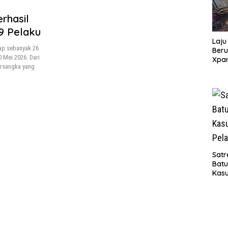
rhasil
9 Pelaku
Laju
ap sebanyak 26
Beru
 Mei 2026. Dari
Xpa
ersangka yang
yang
Jala
Satr
Bat
Kasu
Pel