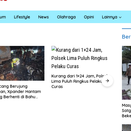
kum
Lifestyle
News
Olahraga
Opini
Lainnya
Ber
ng dari 1×24 Jam, Polsek
Satreskrim Polres Batu Bara
 Puluh Ringkus Pelaku
Ungkap Kasus Curat, Tiga
s
Pelaku Diamankan
R
Masy
T
Sat
0
Beke
B
Al M
R
T