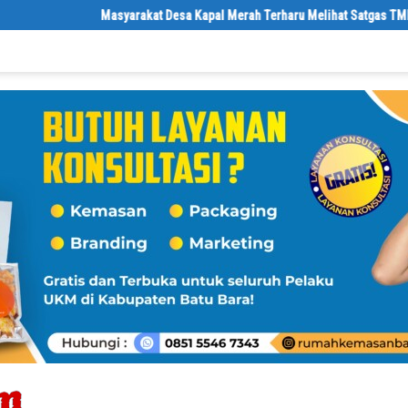
Masyarakat Desa Kapal Merah Terharu Melihat Satgas TMMD Ke-129