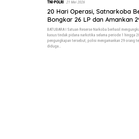
TNI-POLRI
21 Mei 2026
20 Hari Operasi, Satnarkoba Be
Bongkar 26 LP dan Amankan 2
BATUBARA I Satuan Reserse Narkoba berhasil mengungk
kasus tindak pidana narkotika selama periode 1 hingga 20
pengungkapan tersebut, polisi mengamankan 29 orang t
diduga…