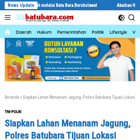
Langsung
asulullah melalui Batu Bara Bersholawat
News Update
Abaikan Hari Libur, Pasi
ke
konten
News
Daerah
Hukum
Pemerintahan
Politik
Lifestyle
Vid
Beranda
»
Siapkan Lahan Menanam Jagung, Polres Batubara Tijuan Lokasi
TNI-POLRI
Siapkan Lahan Menanam Jagung,
Polres Batubara Tijuan Lokasi