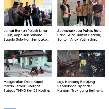
0208/Asahan
Jumat Berkah Polsek Lima
Satresnarkoba Polres Batu
Puluh, Kapolsek Salomo
Bara Gelar Jum’at Berkah,
Sagala Salurkan Sembako
Santuni Anak Yatim dan
kepada 50 Petani di Simpang
Edukasi Bahaya Narkoba
Gambus
Masyarakat Desa Kapal
Laju Kencang Berujung
Merah Terharu Melihat
Kecelakaan, Xpander
Satgas TMMD Ke-129 Kodim
Hantam Truk yang Berhenti
0208/Asahan Bekerja Siang
di Bahu Jalan
Malam Demi Renovasi
Mushollah Al Maghribi