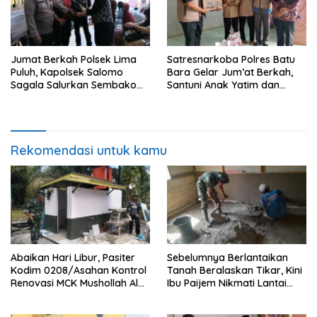
Jumat Berkah Polsek Lima
Satresnarkoba Polres Batu
Puluh, Kapolsek Salomo
Bara Gelar Jum’at Berkah,
Sagala Salurkan Sembako
Santuni Anak Yatim dan
kepada 50 Petani di Simpang
Edukasi Bahaya Narkoba
Gambus
Rekomendasi untuk kamu
Abaikan Hari Libur, Pasiter
Sebelumnya Berlantaikan
Kodim 0208/Asahan Kontrol
Tanah Beralaskan Tikar, Kini
Renovasi MCK Mushollah Al
Ibu Paijem Nikmati Lantai
Maghribi
Rumah yang Layak Berkat
Satgas TMMD Ke-129 Kodim