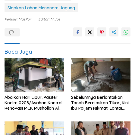
Siapkan Lahan Menanam Jagung
Penulis: MasPur
Editor: M Jos
Baca Juga
Abaikan Hari Libur, Pasiter
Sebelumnya Berlantaikan
Kodim 0208/Asahan Kontrol
Tanah Beralaskan Tikar, Kini
Renovasi MCK Mushollah Al
Ibu Paijem Nikmati Lantai
Maghribi
Rumah yang Layak Berkat
Satgas TMMD Ke-129 Kodim
0208/Asahan