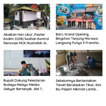
‎Baru Grand Opening,
Abaikan Hari Libur, Pasiter
Bingchun Tanjung Morawa
Kodim 0208/Asahan Kontrol
Langsung Punya 5 Franchise
Renovasi MCK Mushollah Al
Baru!
Maghribi
Bupati Dukung Pelestarian
Sebelumnya Berlantaikan
Budaya Melayu Melalui
Tanah Beralaskan Tikar, Kini
Gebyar Bertanjak Jilid 7
Ibu Paijem Nikmati Lantai
Tahun 2026
Rumah yang Layak Berkat
Satgas TMMD Ke-129 Kodim
0208/Asahan