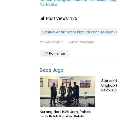
Narkotika
Post Views:
125
Santuni Anak Yatim Piatu di Panti Asuhan 
Penulis: MasPur
Editor: Mazlanjos
Komentar
Baca Juga
Satreskr
Ungkap K
Pelaku 
Kurang dari 1×24 Jam, Polsek
Lima Puluh Ringkus Pelaku