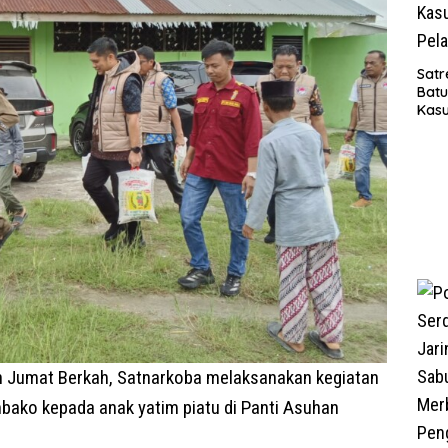
Satr
Bat
Kasu
Pel
n Jumat Berkah, Satnarkoba melaksanakan kegiatan
ako kepada anak yatim piatu di Panti Asuhan