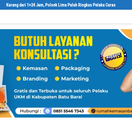
ek Lima Puluh Ringkus Pelaku Curas
Satreskrim Polres Batu Bara 