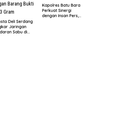
Kapolres Batu Bara
Perkuat Sinergi
dengan Insan Pers,
Bangun Komunikasi
esta Deli Serdang
untuk Ciptakan
kar Jaringan
Kamtibmas Kondusif
daran Sabu di
r Merbau, Dua
gedar Dibekuk
an Barang Bukti
73 Gram