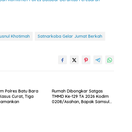
Husnul Khotimah
Satnarkoba Gelar Jumat Berkah
im Polres Batu Bara
Rumah Dibongkar Satgas
asus Curat, Tiga
TMMD Ke-129 TA 2026 Kodim
Diamankan
0208/Asahan, Bapak Samsul
Bahri Bahagia Impiannya Miliki
Rumah Layak Huni Segera
Terwujud