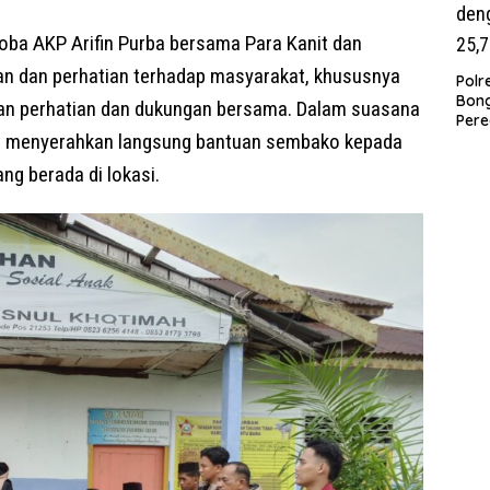
oba AKP Arifin Purba bersama Para Kanit dan
ian dan perhatian terhadap masyarakat, khususnya
Polr
Bong
an perhatian dan dukungan bersama. Dalam suasana
Pere
a menyerahkan langsung bantuan sembako kepada
Paga
Pen
ng berada di lokasi.
deng
25,