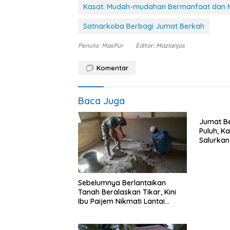
Kasat: Mudah-mudahan Bermanfaat dan M
Satnarkoba Berbagi Jumat Berkah
Penulis: MasPur
Editor: Mazlanjos
Komentar
Baca Juga
Jumat Be
Puluh, K
Salurka
Petani d
Sebelumnya Berlantaikan
Tanah Beralaskan Tikar, Kini
Ibu Paijem Nikmati Lantai
Rumah yang Layak Berkat
Satgas TMMD Ke-129 Kodim
0208/Asahan