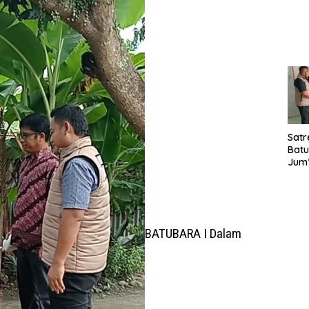
Laya
TMM
020
Satr
Batu
Jum’
Sant
dan 
Nar
BATUBARA I Dalam