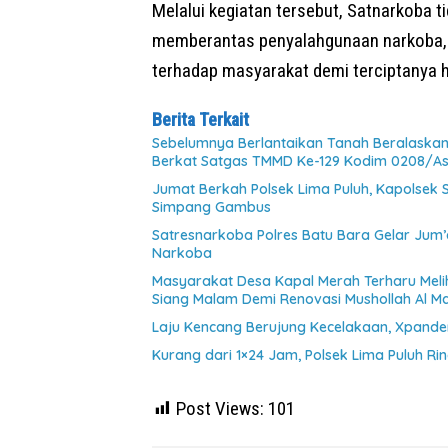
Melalui kegiatan tersebut, Satnarkoba
memberantas penyalahgunaan narkoba, 
terhadap masyarakat demi terciptanya 
Berita Terkait
Sebelumnya Berlantaikan Tanah Beralaskan 
Berkat Satgas TMMD Ke-129 Kodim 0208/A
Jumat Berkah Polsek Lima Puluh, Kapolsek
Simpang Gambus
Satresnarkoba Polres Batu Bara Gelar Jum’
Narkoba
Masyarakat Desa Kapal Merah Terharu Mel
Siang Malam Demi Renovasi Mushollah Al Ma
Laju Kencang Berujung Kecelakaan, Xpander
Kurang dari 1×24 Jam, Polsek Lima Puluh Ri
Post Views:
101