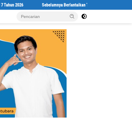
Sebelumnya Berlantaikan Tanah Beralaskan Tikar, Kini Ibu Paijem Nikmati 