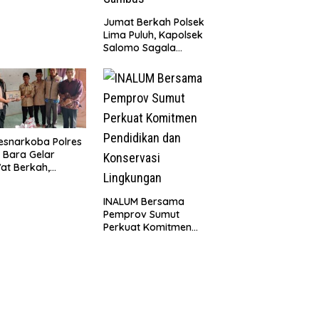
k Berkat Satgas
D Ke-129 Kodim
Jumat Berkah Polsek
8/Asahan
Lima Puluh, Kapolsek
Salomo Sagala
Salurkan Sembako
kepada 50 Petani di
Simpang Gambus
esnarkoba Polres
 Bara Gelar
at Berkah,
uni Anak Yatim
Edukasi Bahaya
INALUM Bersama
koba
Pemprov Sumut
Perkuat Komitmen
Pendidikan dan
Konservasi
Lingkungan