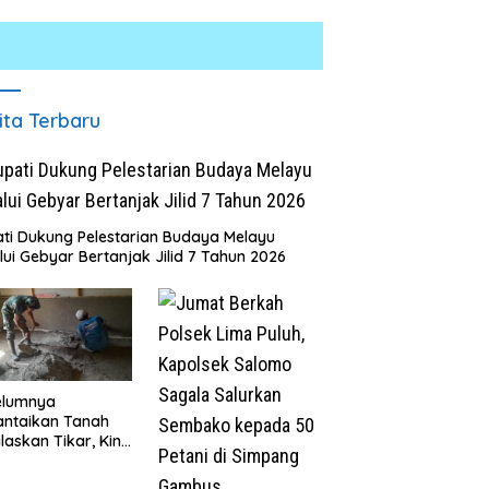
ita Terbaru
ti Dukung Pelestarian Budaya Melayu
lui Gebyar Bertanjak Jilid 7 Tahun 2026
elumnya
antaikan Tanah
laskan Tikar, Kini
Paijem Nikmati
ai Rumah yang