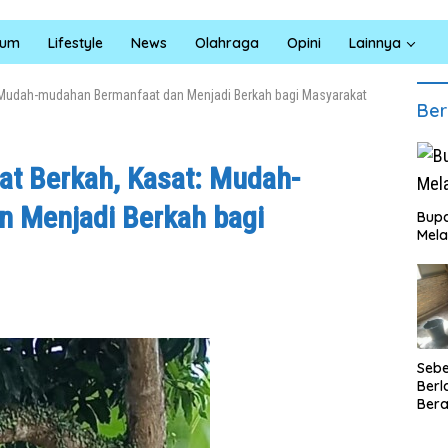
kum
Lifestyle
News
Olahraga
Opini
Lainnya
: Mudah-mudahan Bermanfaat dan Menjadi Berkah bagi Masyarakat
Ber
at Berkah, Kasat: Mudah-
 Menjadi Berkah bagi
Bupa
Mela
Seb
Berl
Bera
Ibu 
Lant