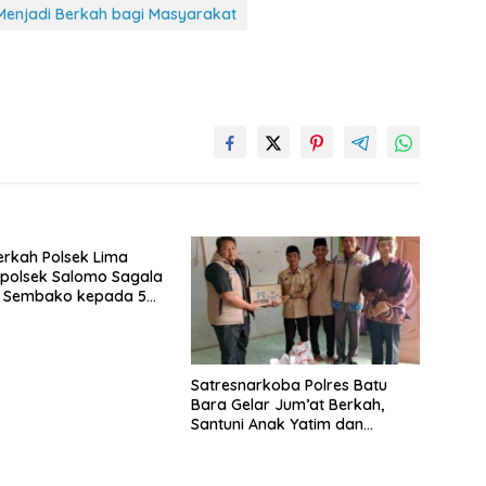
enjadi Berkah bagi Masyarakat
rkah Polsek Lima
apolsek Salomo Sagala
n Sembako kepada 50
i Simpang Gambus
Satresnarkoba Polres Batu
Bara Gelar Jum’at Berkah,
Santuni Anak Yatim dan
Edukasi Bahaya Narkoba