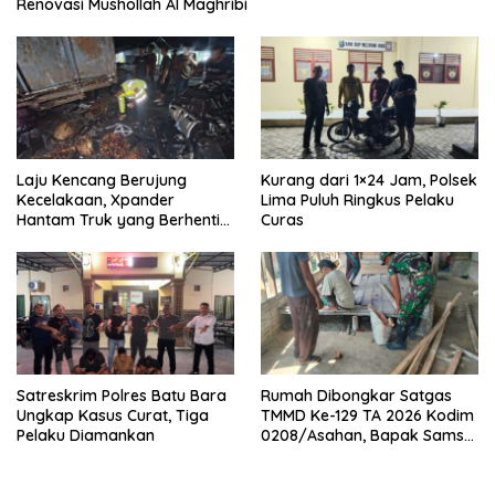
Renovasi Mushollah Al Maghribi
Laju Kencang Berujung
Kurang dari 1×24 Jam, Polsek
Kecelakaan, Xpander
Lima Puluh Ringkus Pelaku
Hantam Truk yang Berhenti
Curas
di Bahu Jalan
Satreskrim Polres Batu Bara
Rumah Dibongkar Satgas
Ungkap Kasus Curat, Tiga
TMMD Ke-129 TA 2026 Kodim
Pelaku Diamankan
0208/Asahan, Bapak Samsul
Bahri Bahagia Impiannya
Miliki Rumah Layak Huni
Segera Terwujud