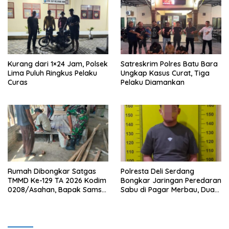
Mushollah Al Maghribi
Kurang dari 1×24 Jam, Polsek
Satreskrim Polres Batu Bara
Lima Puluh Ringkus Pelaku
Ungkap Kasus Curat, Tiga
Curas
Pelaku Diamankan
Rumah Dibongkar Satgas
Polresta Deli Serdang
TMMD Ke-129 TA 2026 Kodim
Bongkar Jaringan Peredaran
0208/Asahan, Bapak Samsul
Sabu di Pagar Merbau, Dua
Bahri Bahagia Impiannya
Pengedar Dibekuk dengan
Miliki Rumah Layak Huni
Barang Bukti 25,73 Gram
Segera Terwujud