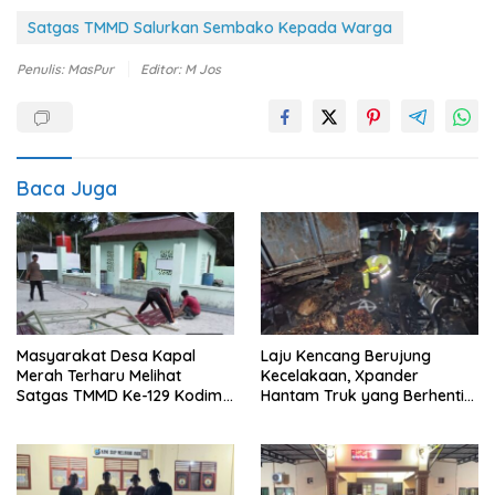
Satgas TMMD Salurkan Sembako Kepada Warga
Penulis: MasPur
Editor: M Jos
Baca Juga
Masyarakat Desa Kapal
Laju Kencang Berujung
Merah Terharu Melihat
Kecelakaan, Xpander
Satgas TMMD Ke-129 Kodim
Hantam Truk yang Berhenti
0208/Asahan Bekerja Siang
di Bahu Jalan
Malam Demi Renovasi
Mushollah Al Maghribi