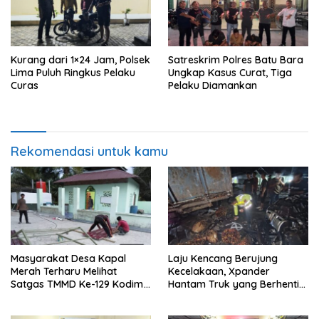
Kurang dari 1×24 Jam, Polsek
Satreskrim Polres Batu Bara
Lima Puluh Ringkus Pelaku
Ungkap Kasus Curat, Tiga
Curas
Pelaku Diamankan
Rekomendasi untuk kamu
Masyarakat Desa Kapal
Laju Kencang Berujung
Merah Terharu Melihat
Kecelakaan, Xpander
Satgas TMMD Ke-129 Kodim
Hantam Truk yang Berhenti
0208/Asahan Bekerja Siang
di Bahu Jalan
Malam Demi Renovasi