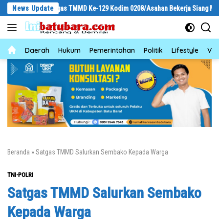
Langsung
lihat Satgas TMMD Ke-129 Kodim 0208/Asahan Bekerja Siang Malam Demi Re
News Update
ke
konten
News
Daerah
Hukum
Pemerintahan
Politik
Lifestyle
Vid
Beranda
»
Satgas TMMD Salurkan Sembako Kepada Warga
TNI-POLRI
Satgas TMMD Salurkan Sembako
Kepada Warga