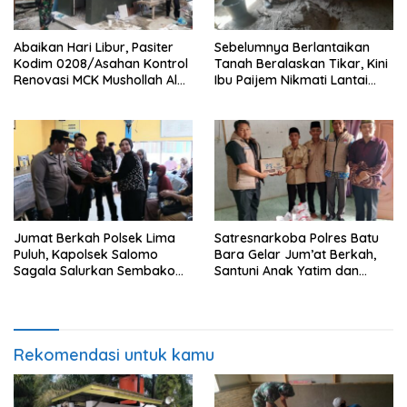
Abaikan Hari Libur, Pasiter
Sebelumnya Berlantaikan
Kodim 0208/Asahan Kontrol
Tanah Beralaskan Tikar, Kini
Renovasi MCK Mushollah Al
Ibu Paijem Nikmati Lantai
Maghribi
Rumah yang Layak Berkat
Satgas TMMD Ke-129 Kodim
0208/Asahan
Jumat Berkah Polsek Lima
Satresnarkoba Polres Batu
Puluh, Kapolsek Salomo
Bara Gelar Jum’at Berkah,
Sagala Salurkan Sembako
Santuni Anak Yatim dan
kepada 50 Petani di Simpang
Edukasi Bahaya Narkoba
Gambus
Rekomendasi untuk kamu