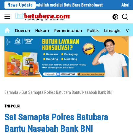
Langsung
a Rasulullah melalui Batu Bara Bersholawat
News Update
Abaikan Hari Libur, P
ke
konten
News
Daerah
Hukum
Pemerintahan
Politik
Lifestyle
Vid
Beranda
»
Sat Samapta Polres Batubara Bantu Nasabah Bank BNI
TNI-POLRI
Sat Samapta Polres Batubara
Bantu Nasabah Bank BNI