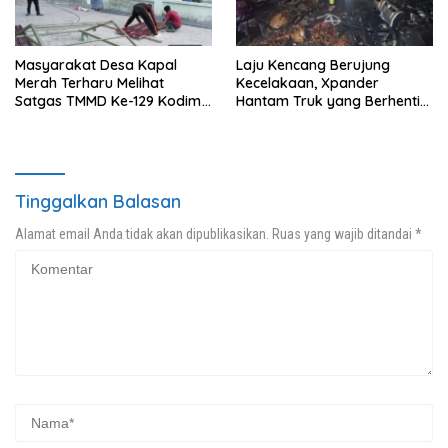
Masyarakat Desa Kapal
Laju Kencang Berujung
Merah Terharu Melihat
Kecelakaan, Xpander
Satgas TMMD Ke-129 Kodim
Hantam Truk yang Berhenti
0208/Asahan Bekerja Siang
di Bahu Jalan
Malam Demi Renovasi
Mushollah Al Maghribi
Tinggalkan Balasan
Alamat email Anda tidak akan dipublikasikan.
Ruas yang wajib ditandai
*