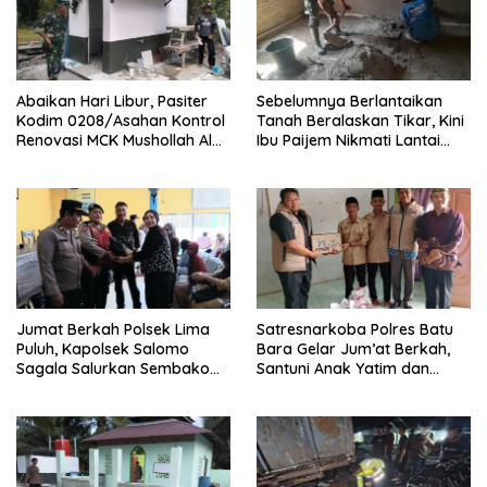
Abaikan Hari Libur, Pasiter
Sebelumnya Berlantaikan
Kodim 0208/Asahan Kontrol
Tanah Beralaskan Tikar, Kini
Renovasi MCK Mushollah Al
Ibu Paijem Nikmati Lantai
Maghribi
Rumah yang Layak Berkat
Satgas TMMD Ke-129 Kodim
0208/Asahan
Jumat Berkah Polsek Lima
Satresnarkoba Polres Batu
Puluh, Kapolsek Salomo
Bara Gelar Jum’at Berkah,
Sagala Salurkan Sembako
Santuni Anak Yatim dan
kepada 50 Petani di Simpang
Edukasi Bahaya Narkoba
Gambus