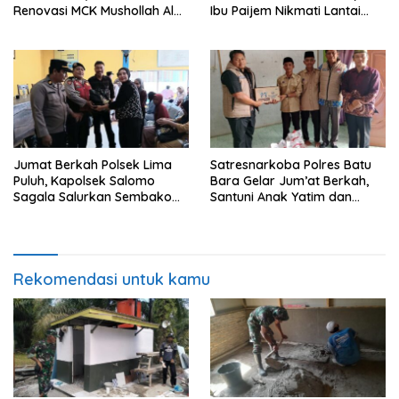
Renovasi MCK Mushollah Al
Ibu Paijem Nikmati Lantai
Maghribi
Rumah yang Layak Berkat
Satgas TMMD Ke-129 Kodim
0208/Asahan
Jumat Berkah Polsek Lima
Satresnarkoba Polres Batu
Puluh, Kapolsek Salomo
Bara Gelar Jum’at Berkah,
Sagala Salurkan Sembako
Santuni Anak Yatim dan
kepada 50 Petani di Simpang
Edukasi Bahaya Narkoba
Gambus
Rekomendasi untuk kamu