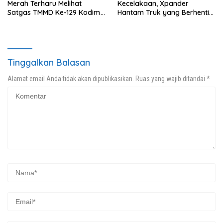
Merah Terharu Melihat
Kecelakaan, Xpander
Satgas TMMD Ke-129 Kodim
Hantam Truk yang Berhenti
0208/Asahan Bekerja Siang
di Bahu Jalan
Malam Demi Renovasi
Mushollah Al Maghribi
Tinggalkan Balasan
Alamat email Anda tidak akan dipublikasikan.
Ruas yang wajib ditandai
*