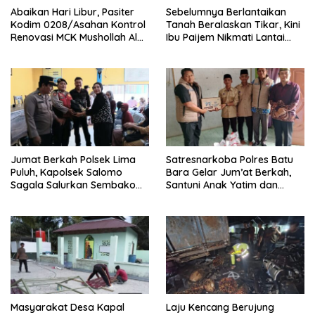
Abaikan Hari Libur, Pasiter
Sebelumnya Berlantaikan
Kodim 0208/Asahan Kontrol
Tanah Beralaskan Tikar, Kini
Renovasi MCK Mushollah Al
Ibu Paijem Nikmati Lantai
Maghribi
Rumah yang Layak Berkat
Satgas TMMD Ke-129 Kodim
0208/Asahan
Jumat Berkah Polsek Lima
Satresnarkoba Polres Batu
Puluh, Kapolsek Salomo
Bara Gelar Jum’at Berkah,
Sagala Salurkan Sembako
Santuni Anak Yatim dan
kepada 50 Petani di Simpang
Edukasi Bahaya Narkoba
Gambus
Masyarakat Desa Kapal
Laju Kencang Berujung