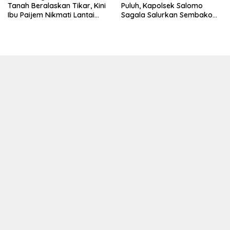
Tanah Beralaskan Tikar, Kini
Puluh, Kapolsek Salomo
Ibu Paijem Nikmati Lantai
Sagala Salurkan Sembako
Rumah yang Layak Berkat
kepada 50 Petani di Simpang
Satgas TMMD Ke-129 Kodim
Gambus
0208/Asahan