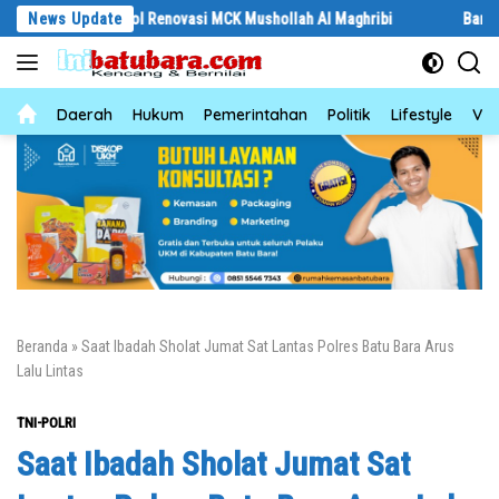
Langsung
an Kontrol Renovasi MCK Mushollah Al Maghribi
News Update
‎Baru Grand Openi
ke
konten
News
Daerah
Hukum
Pemerintahan
Politik
Lifestyle
Vid
Beranda
»
Saat Ibadah Sholat Jumat Sat Lantas Polres Batu Bara Arus
Lalu Lintas
TNI-POLRI
Saat Ibadah Sholat Jumat Sat