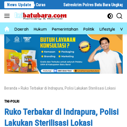
Langsung
 Pelaku Curas
News Update
Satreskrim Polres Batu Bara Ungkap Kasus Curat, T
ke
konten
News
Daerah
Hukum
Pemerintahan
Politik
Lifestyle
Vid
Beranda
»
Ruko Terbakar di Indrapura, Polisi Lakukan Sterilisasi Lokasi
TNI-POLRI
Ruko Terbakar di Indrapura, Polisi
Lakukan Sterilisasi Lokasi