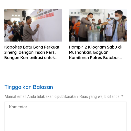
Bahri Bahagia Impiannya
Pengedar Dibekuk dengan
Miliki Rumah Layak Huni
Barang Bukti 25,73 Gram
Segera Terwujud
Kapolres Batu Bara Perkuat
Hampir 2 Kilogram Sabu di
Sinergi dengan Insan Pers,
Musnahkan, Baguan
Bangun Komunikasi untuk
Komitmen Polres Batubar
Ciptakan Kamtibmas
Berantas Peredaran
Kondusif
Narkotika
Tinggalkan Balasan
Alamat email Anda tidak akan dipublikasikan.
Ruas yang wajib ditandai
*