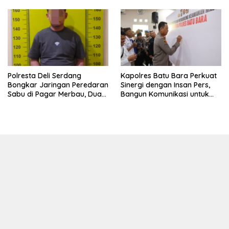
Bahri Bahagia Impiannya
Miliki Rumah Layak Huni
Segera Terwujud
Polresta Deli Serdang
Kapolres Batu Bara Perkuat
Bongkar Jaringan Peredaran
Sinergi dengan Insan Pers,
Sabu di Pagar Merbau, Dua
Bangun Komunikasi untuk
Pengedar Dibekuk dengan
Ciptakan Kamtibmas
Barang Bukti 25,73 Gram
Kondusif