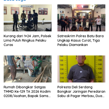
Kurang dari 1×24 Jam, Polsek
Satreskrim Polres Batu Bara
Lima Puluh Ringkus Pelaku
Ungkap Kasus Curat, Tiga
Curas
Pelaku Diamankan
Rumah Dibongkar Satgas
Polresta Deli Serdang
TMMD Ke-129 TA 2026 Kodim
Bongkar Jaringan Peredaran
0208/Asahan, Bapak Samsul
Sabu di Pagar Merbau, Dua
Bahri Bahagia Impiannya
Pengedar Dibekuk dengan
Miliki Rumah Layak Huni
Barang Bukti 25,73 Gram
Segera Terwujud