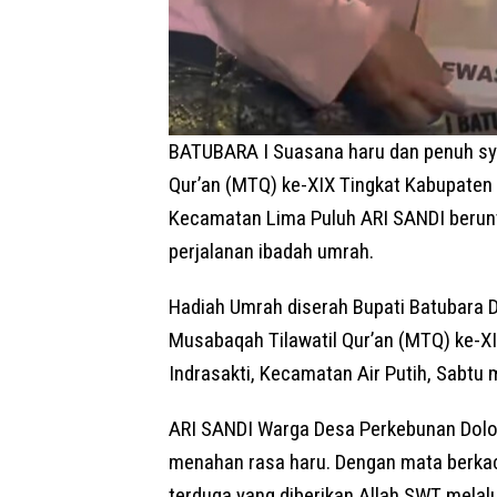
BATUBARA I Suasana haru dan penuh sy
Qur’an (MTQ) ke-XIX Tingkat Kabupaten
Kecamatan Lima Puluh ARI SANDI berun
perjalanan ibadah umrah.
Hadiah Umrah diserah Bupati Batubara Dr
Musabaqah Tilawatil Qur’an (MTQ) ke-X
Indrasakti, Kecamatan Air Putih, Sabtu
ARI SANDI Warga Desa Perkebunan Dolok
menahan rasa haru. Dengan mata berkac
terduga yang diberikan Allah SWT melalu