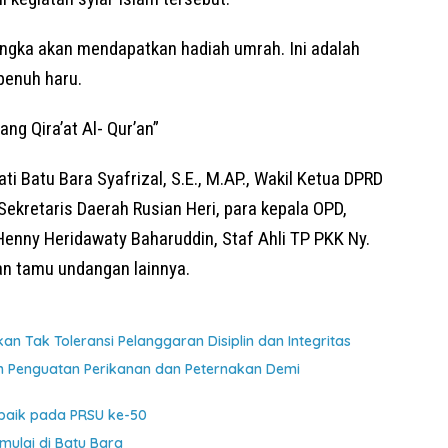
angka akan mendapatkan hadiah umrah. Ini adalah
penuh haru.
ang Qira’at Al- Qur’an”
ati Batu Bara Syafrizal, S.E., M.AP., Wakil Ketua DPRD
Sekretaris Daerah Rusian Heri, para kepala OPD,
enny Heridawaty Baharuddin, Staf Ahli TP PKK Ny.
dan tamu undangan lainnya.
n Tak Toleransi Pelanggaran Disiplin dan Integritas
n Penguatan Perikanan dan Peternakan Demi
rbaik pada PRSU ke-50
mulai di Batu Bara