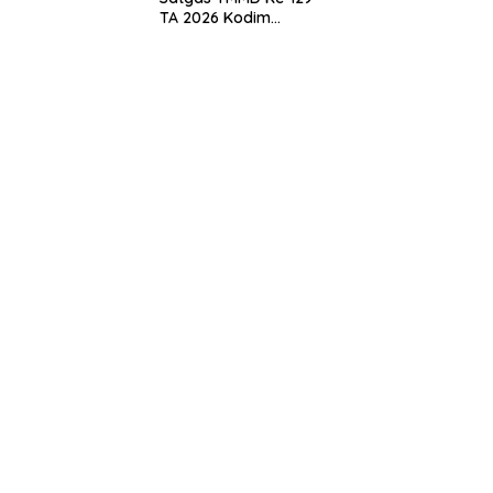
TA 2026 Kodim
0208/Asahan, Bapak
Samsul Bahri Bahagia
Impiannya Miliki
Rumah Layak Huni
Segera Terwujud