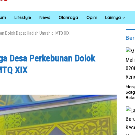
kum
Lifestyle
News
Olahraga
Opini
Lainnya
an Dolok Dapat Hadiah Umrah di MTQ XIX
Ber
rga Desa Perkebunan Dolok
MTQ XIX
Masy
Sat
Beke
Al M