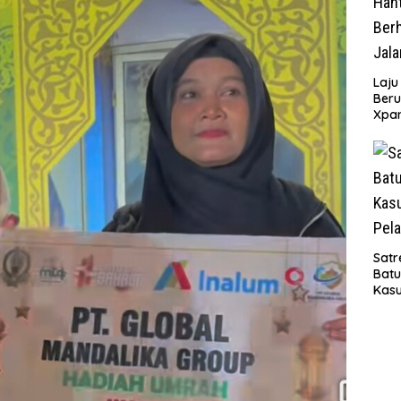
Laju
Beru
Xpa
yang
Jala
Satr
Bat
Kasu
Pel