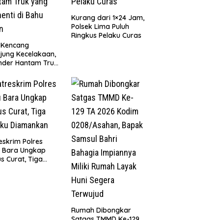
Kurang dari 1×24 Jam,
Polsek Lima Puluh
Ringkus Pelaku Curas
 Kencang
jung Kecelakaan,
nder Hantam Truk
 Berhenti di Bahu
n
eskrim Polres
u Bara Ungkap
s Curat, Tiga
aku Diamankan
Rumah Dibongkar
Satgas TMMD Ke-129