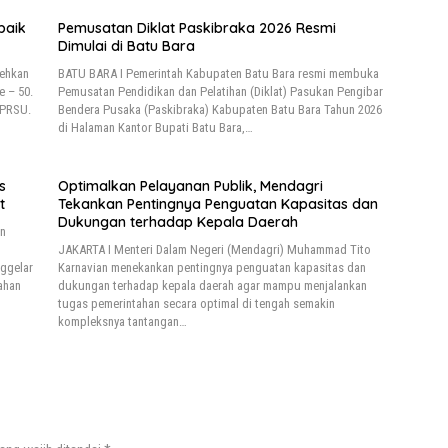
baik
Pemusatan Diklat Paskibraka 2026 Resmi
Dimulai di Batu Bara
rehkan
BATU BARA I Pemerintah Kabupaten Batu Bara resmi membuka
e – 50.
Pemusatan Pendidikan dan Pelatihan (Diklat) Pasukan Pengibar
 PRSU.
Bendera Pusaka (Paskibraka) Kabupaten Batu Bara Tahun 2026
di Halaman Kantor Bupati Batu Bara,…
s
Optimalkan Pelayanan Publik, Mendagri
t
Tekankan Pentingnya Penguatan Kapasitas dan
Dukungan terhadap Kepala Daerah
an
JAKARTA I Menteri Dalam Negeri (Mendagri) Muhammad Tito
ggelar
Karnavian menekankan pentingnya penguatan kapasitas dan
ahan
dukungan terhadap kepala daerah agar mampu menjalankan
tugas pemerintahan secara optimal di tengah semakin
kompleksnya tantangan…