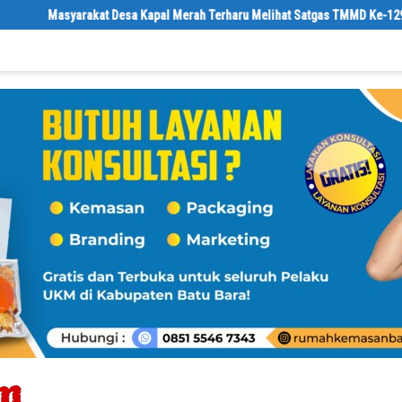
a Kapal Merah Terharu Melihat Satgas TMMD Ke-129 Kodim 0208/Asahan Bek