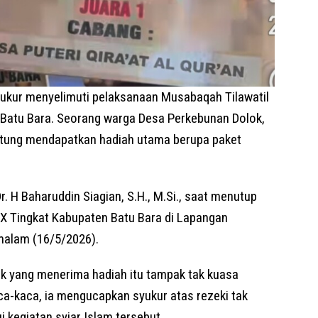
ukur menyelimuti pelaksanaan Musabaqah Tilawatil
 Batu Bara. Seorang warga Desa Perkebunan Dolok,
tung mendapatkan hadiah utama berupa paket
. H Baharuddin Siagian, S.H., M.Si., saat menutup
IX Tingkat Kabupaten Batu Bara di Lapangan
 malam (16/5/2026).
 yang menerima hadiah itu tampak tak kuasa
a-kaca, ia mengucapkan syukur atas rezeki tak
i kegiatan syiar Islam tersebut.