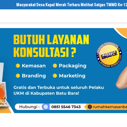
a Kapal Merah Terharu Melihat Satgas TMMD Ke-129 Kodim 0208/Asahan Bek