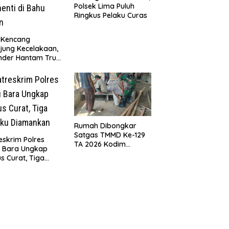
Polsek Lima Puluh
Ringkus Pelaku Curas
 Kencang
jung Kecelakaan,
nder Hantam Truk
 Berhenti di Bahu
n
Rumah Dibongkar
Satgas TMMD Ke-129
eskrim Polres
TA 2026 Kodim
u Bara Ungkap
0208/Asahan, Bapak
s Curat, Tiga
Samsul Bahri Bahagia
aku Diamankan
Impiannya Miliki
Rumah Layak Huni
Segera Terwujud