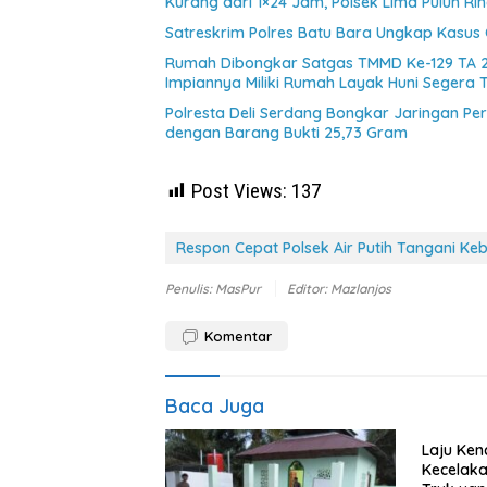
Kurang dari 1×24 Jam, Polsek Lima Puluh Ri
Satreskrim Polres Batu Bara Ungkap Kasus 
Rumah Dibongkar Satgas TMMD Ke-129 TA 
Impiannya Miliki Rumah Layak Huni Segera 
Polresta Deli Serdang Bongkar Jaringan P
dengan Barang Bukti 25,73 Gram
Post Views:
137
Respon Cepat Polsek Air Putih Tangani K
Penulis: MasPur
Editor: Mazlanjos
Komentar
Baca Juga
Laju Ken
Kecelak