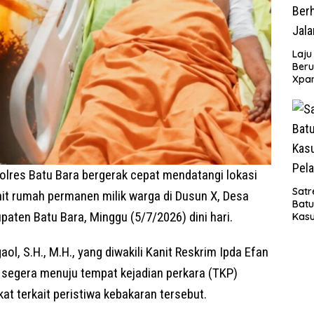
Laju
Beru
Xpa
yang
Jala
olres Batu Bara bergerak cepat mendatangi lokasi
Satr
t rumah permanen milik warga di Dusun X, Desa
Bat
paten Batu Bara, Minggu (5/7/2026) dini hari.
Kasu
Pel
l, S.H., M.H., yang diwakili Kanit Reskrim Ipda Efan
l segera menuju tempat kejadian perkara (TKP)
t terkait peristiwa kebakaran tersebut.