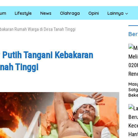
kum
Lifestyle
News
Olahraga
Opini
Lainnya
ebakaran Rumah Warga di Desa Tanah Tinggi
Ber
 Putih Tangani Kebakaran
nah Tinggi
Masy
Sat
Beke
Al M