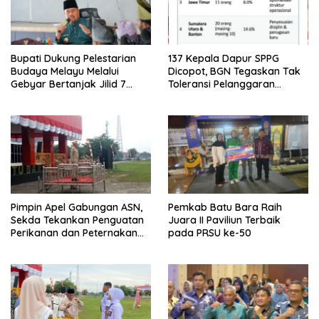
Bupati Dukung Pelestarian
137 Kepala Dapur SPPG
Budaya Melayu Melalui
Dicopot, BGN Tegaskan Tak
Gebyar Bertanjak Jilid 7
Toleransi Pelanggaran
Tahun 2026
Disiplin dan Integritas
Pimpin Apel Gabungan ASN,
Pemkab Batu Bara Raih
Sekda Tekankan Penguatan
Juara II Paviliun Terbaik
Perikanan dan Peternakan
pada PRSU ke-50
Demi Swasembada Pangan