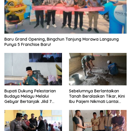
‎Baru Grand Opening, Bingchun Tanjung Morawa Langsung
Punya 5 Franchise Baru!
Sebelumnya Berlantaikan
Bupati Dukung Pelestarian
Tanah Beralaskan Tikar, Kini
Budaya Melayu Melalui
Ibu Paijem Nikmati Lantai
Gebyar Bertanjak Jilid 7
Rumah yang Layak Berkat
Tahun 2026
Satgas TMMD Ke-129 Kodim
0208/Asahan