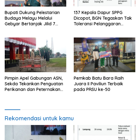
Bupati Dukung Pelestarian
137 Kepala Dapur SPPG
Budaya Melayu Melalui
Dicopot, BGN Tegaskan Tak
Gebyar Bertanjak Jilid 7
Toleransi Pelanggaran
Tahun 2026
Disiplin dan Integritas
Pimpin Apel Gabungan ASN,
Pemkab Batu Bara Raih
Sekda Tekankan Penguatan
Juara II Paviliun Terbaik
Perikanan dan Peternakan
pada PRSU ke-50
Demi Swasembada Pangan
Rekomendasi untuk kamu