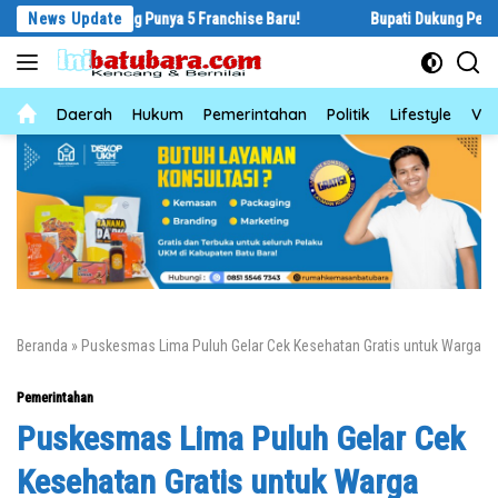
Langsung
 Langsung Punya 5 Franchise Baru!
News Update
Bupati Dukung Pelestarian Buda
ke
konten
News
Daerah
Hukum
Pemerintahan
Politik
Lifestyle
Vid
Beranda
»
Puskesmas Lima Puluh Gelar Cek Kesehatan Gratis untuk Warga
Pemerintahan
Puskesmas Lima Puluh Gelar Cek
Kesehatan Gratis untuk Warga