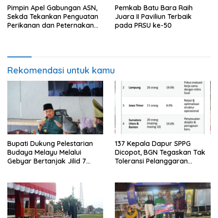
Pimpin Apel Gabungan ASN,
Pemkab Batu Bara Raih
Sekda Tekankan Penguatan
Juara II Paviliun Terbaik
Perikanan dan Peternakan
pada PRSU ke-50
Demi Swasembada Pangan
Rekomendasi untuk kamu
Bupati Dukung Pelestarian
137 Kepala Dapur SPPG
Budaya Melayu Melalui
Dicopot, BGN Tegaskan Tak
Gebyar Bertanjak Jilid 7
Toleransi Pelanggaran
Tahun 2026
Disiplin dan Integritas