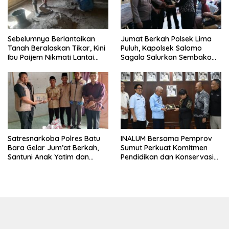
Sebelumnya Berlantaikan
Jumat Berkah Polsek Lima
Tanah Beralaskan Tikar, Kini
Puluh, Kapolsek Salomo
Ibu Paijem Nikmati Lantai
Sagala Salurkan Sembako
Rumah yang Layak Berkat
kepada 50 Petani di Simpang
Satgas TMMD Ke-129 Kodim
Gambus
0208/Asahan
Satresnarkoba Polres Batu
INALUM Bersama Pemprov
Bara Gelar Jum’at Berkah,
Sumut Perkuat Komitmen
Santuni Anak Yatim dan
Pendidikan dan Konservasi
Edukasi Bahaya Narkoba
Lingkungan