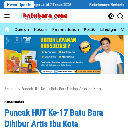
Langsung
ertanjak Jilid 7 Tahun 2026
News Update
Sebelumnya Berlantaikan Tanah Berala
ke
konten
News
Daerah
Hukum
Pemerintahan
Politik
Lifestyle
Vid
Beranda
»
Puncak HUT Ke-17 Batu Bara Dihibur Artis Ibu Kota
Pemerintahan
Puncak HUT Ke-17 Batu Bara
Dihibur Artis Ibu Kota