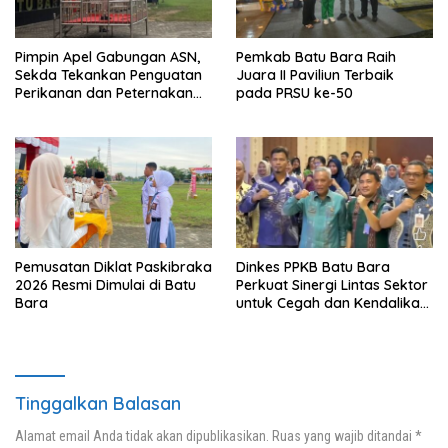
Pimpin Apel Gabungan ASN,
Pemkab Batu Bara Raih
Sekda Tekankan Penguatan
Juara II Paviliun Terbaik
Perikanan dan Peternakan
pada PRSU ke-50
Demi Swasembada Pangan
Pemusatan Diklat Paskibraka
Dinkes PPKB Batu Bara
2026 Resmi Dimulai di Batu
Perkuat Sinergi Lintas Sektor
Bara
untuk Cegah dan Kendalikan
Penyakit
Tinggalkan Balasan
Alamat email Anda tidak akan dipublikasikan.
Ruas yang wajib ditandai
*