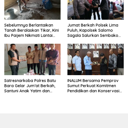
Sebelumnya Berlantaikan
Jumat Berkah Polsek Lima
Tanah Beralaskan Tikar, Kini
Puluh, Kapolsek Salomo
Ibu Paijem Nikmati Lantai
Sagala Salurkan Sembako
Rumah yang Layak Berkat
kepada 50 Petani di Simpang
Satgas TMMD Ke-129 Kodim
Gambus
0208/Asahan
INALUM Bersama Pemprov
Satresnarkoba Polres Batu
Sumut Perkuat Komitmen
Bara Gelar Jum’at Berkah,
Pendidikan dan Konservasi
Santuni Anak Yatim dan
Lingkungan
Edukasi Bahaya Narkoba