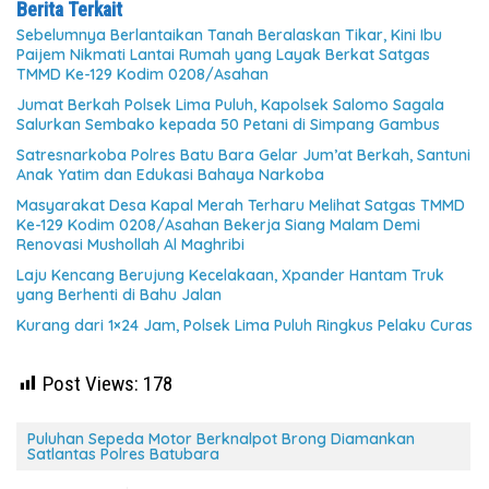
Berita Terkait
Sebelumnya Berlantaikan Tanah Beralaskan Tikar, Kini Ibu
Paijem Nikmati Lantai Rumah yang Layak Berkat Satgas
TMMD Ke-129 Kodim 0208/Asahan
Jumat Berkah Polsek Lima Puluh, Kapolsek Salomo Sagala
Salurkan Sembako kepada 50 Petani di Simpang Gambus
Satresnarkoba Polres Batu Bara Gelar Jum’at Berkah, Santuni
Anak Yatim dan Edukasi Bahaya Narkoba
Masyarakat Desa Kapal Merah Terharu Melihat Satgas TMMD
Ke-129 Kodim 0208/Asahan Bekerja Siang Malam Demi
Renovasi Mushollah Al Maghribi
Laju Kencang Berujung Kecelakaan, Xpander Hantam Truk
yang Berhenti di Bahu Jalan
Kurang dari 1×24 Jam, Polsek Lima Puluh Ringkus Pelaku Curas
Post Views:
178
Puluhan Sepeda Motor Berknalpot Brong Diamankan
Satlantas Polres Batubara