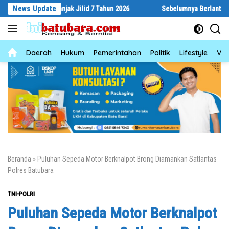
Langsung
Bertanjak Jilid 7 Tahun 2026
News Update
Sebelumnya Berlantaikan Tanah Bera
ke
konten
News
Daerah
Hukum
Pemerintahan
Politik
Lifestyle
Vid
Beranda
»
Puluhan Sepeda Motor Berknalpot Brong Diamankan Satlantas
Polres Batubara
TNI-POLRI
Puluhan Sepeda Motor Berknalpot