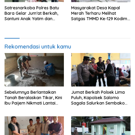
Satresnarkoba Polres Batu
Masyarakat Desa Kapal
Bara Gelar Jum’at Berkah,
Merah Terharu Melihat
Santuni Anak Yatim dan
Satgas TMMD Ke-129 Kodim
Edukasi Bahaya Narkoba
0208/Asahan Bekerja Siang
Malam Demi Renovasi
Mushollah Al Maghribi
Rekomendasi untuk kamu
Sebelumnya Berlantaikan
Jumat Berkah Polsek Lima
Tanah Beralaskan Tikar, Kini
Puluh, Kapolsek Salomo
Ibu Paijem Nikmati Lantai
Sagala Salurkan Sembako
Rumah yang Layak Berkat
kepada 50 Petani di Simpang
Satgas TMMD Ke-129 Kodim
Gambus
0208/Asahan