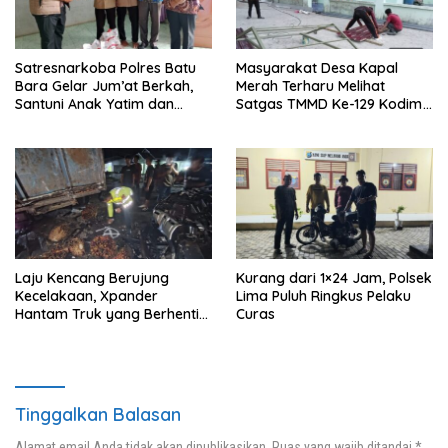
Satresnarkoba Polres Batu
Masyarakat Desa Kapal
Bara Gelar Jum’at Berkah,
Merah Terharu Melihat
Santuni Anak Yatim dan
Satgas TMMD Ke-129 Kodim
Edukasi Bahaya Narkoba
0208/Asahan Bekerja Siang
Malam Demi Renovasi
Mushollah Al Maghribi
Laju Kencang Berujung
Kurang dari 1×24 Jam, Polsek
Kecelakaan, Xpander
Lima Puluh Ringkus Pelaku
Hantam Truk yang Berhenti
Curas
di Bahu Jalan
Tinggalkan Balasan
Alamat email Anda tidak akan dipublikasikan.
Ruas yang wajib ditandai
*