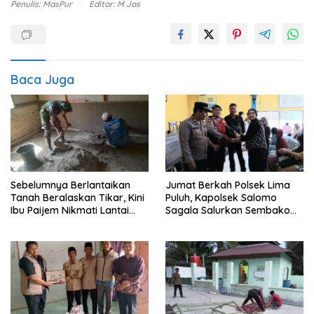
Penulis: MasPur
Editor: M Jos
Baca Juga
Sebelumnya Berlantaikan
Jumat Berkah Polsek Lima
Tanah Beralaskan Tikar, Kini
Puluh, Kapolsek Salomo
Ibu Paijem Nikmati Lantai
Sagala Salurkan Sembako
Rumah yang Layak Berkat
kepada 50 Petani di Simpang
Satgas TMMD Ke-129 Kodim
Gambus
0208/Asahan