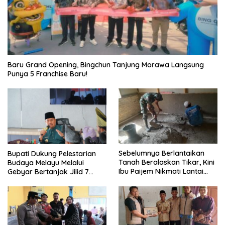
‎Baru Grand Opening, Bingchun Tanjung Morawa Langsung
Punya 5 Franchise Baru!
Sebelumnya Berlantaikan
Bupati Dukung Pelestarian
Tanah Beralaskan Tikar, Kini
Budaya Melayu Melalui
Ibu Paijem Nikmati Lantai
Gebyar Bertanjak Jilid 7
Rumah yang Layak Berkat
Tahun 2026
Satgas TMMD Ke-129 Kodim
0208/Asahan