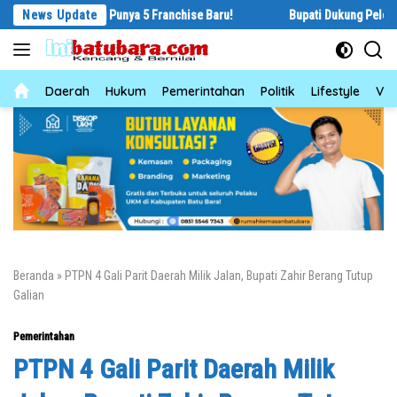
Langsung
angsung Punya 5 Franchise Baru!
News Update
Bupati Dukung Pelestarian Budaya 
ke
konten
News
Daerah
Hukum
Pemerintahan
Politik
Lifestyle
Vid
Beranda
»
PTPN 4 Gali Parit Daerah Milik Jalan, Bupati Zahir Berang Tutup
Galian
Pemerintahan
PTPN 4 Gali Parit Daerah Milik