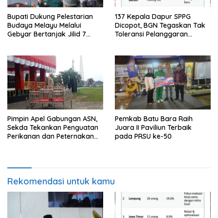
Bupati Dukung Pelestarian
137 Kepala Dapur SPPG
Budaya Melayu Melalui
Dicopot, BGN Tegaskan Tak
Gebyar Bertanjak Jilid 7
Toleransi Pelanggaran
Tahun 2026
Disiplin dan Integritas
Pimpin Apel Gabungan ASN,
Pemkab Batu Bara Raih
Sekda Tekankan Penguatan
Juara II Paviliun Terbaik
Perikanan dan Peternakan
pada PRSU ke-50
Demi Swasembada Pangan
Rekomendasi untuk kamu