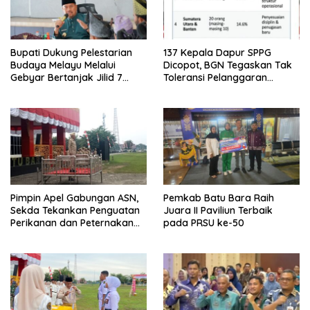
Bupati Dukung Pelestarian
137 Kepala Dapur SPPG
Budaya Melayu Melalui
Dicopot, BGN Tegaskan Tak
Gebyar Bertanjak Jilid 7
Toleransi Pelanggaran
Tahun 2026
Disiplin dan Integritas
Pimpin Apel Gabungan ASN,
Pemkab Batu Bara Raih
Sekda Tekankan Penguatan
Juara II Paviliun Terbaik
Perikanan dan Peternakan
pada PRSU ke-50
Demi Swasembada Pangan