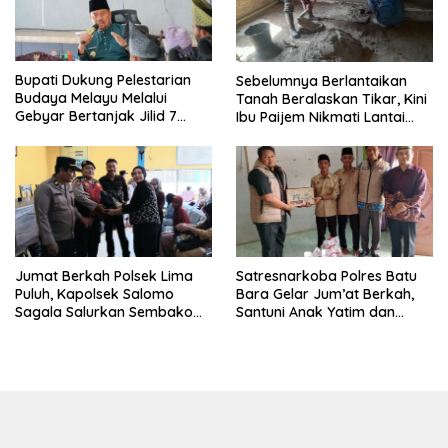
Bupati Dukung Pelestarian
Sebelumnya Berlantaikan
Budaya Melayu Melalui
Tanah Beralaskan Tikar, Kini
Gebyar Bertanjak Jilid 7
Ibu Paijem Nikmati Lantai
Tahun 2026
Rumah yang Layak Berkat
Satgas TMMD Ke-129 Kodim
0208/Asahan
Jumat Berkah Polsek Lima
Satresnarkoba Polres Batu
Puluh, Kapolsek Salomo
Bara Gelar Jum’at Berkah,
Sagala Salurkan Sembako
Santuni Anak Yatim dan
kepada 50 Petani di Simpang
Edukasi Bahaya Narkoba
Gambus