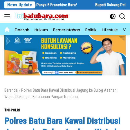
Langsung
ngsung Punya 5 Franchise Baru!
News Update
Bupati Dukung Pelestarian Budaya M
ke
konten
News
Daerah
Hukum
Pemerintahan
Politik
Lifestyle
Vid
Beranda
»
Polres Batu Bara Kawal Distribusi Jagung ke Bulog Asahan,
Wujud Dukungan Ketahanan Pangan Nasional
TNI-POLRI
Polres Batu Bara Kawal Distribusi