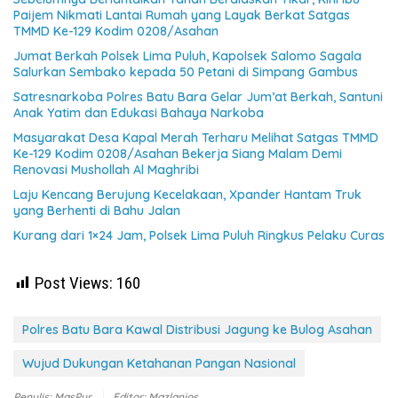
Paijem Nikmati Lantai Rumah yang Layak Berkat Satgas
TMMD Ke-129 Kodim 0208/Asahan
Jumat Berkah Polsek Lima Puluh, Kapolsek Salomo Sagala
Salurkan Sembako kepada 50 Petani di Simpang Gambus
Satresnarkoba Polres Batu Bara Gelar Jum’at Berkah, Santuni
Anak Yatim dan Edukasi Bahaya Narkoba
Masyarakat Desa Kapal Merah Terharu Melihat Satgas TMMD
Ke-129 Kodim 0208/Asahan Bekerja Siang Malam Demi
Renovasi Mushollah Al Maghribi
Laju Kencang Berujung Kecelakaan, Xpander Hantam Truk
yang Berhenti di Bahu Jalan
Kurang dari 1×24 Jam, Polsek Lima Puluh Ringkus Pelaku Curas
Post Views:
160
Polres Batu Bara Kawal Distribusi Jagung ke Bulog Asahan
Wujud Dukungan Ketahanan Pangan Nasional
Penulis: MasPur
Editor: Mazlanjos