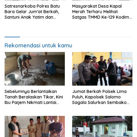
Satresnarkoba Polres Batu
Masyarakat Desa Kapal
Bara Gelar Jum’at Berkah,
Merah Terharu Melihat
Santuni Anak Yatim dan
Satgas TMMD Ke-129 Kodim
Edukasi Bahaya Narkoba
0208/Asahan Bekerja Siang
Malam Demi Renovasi
Mushollah Al Maghribi
Rekomendasi untuk kamu
Sebelumnya Berlantaikan
Jumat Berkah Polsek Lima
Tanah Beralaskan Tikar, Kini
Puluh, Kapolsek Salomo
Ibu Paijem Nikmati Lantai
Sagala Salurkan Sembako
Rumah yang Layak Berkat
kepada 50 Petani di Simpang
Satgas TMMD Ke-129 Kodim
Gambus
0208/Asahan