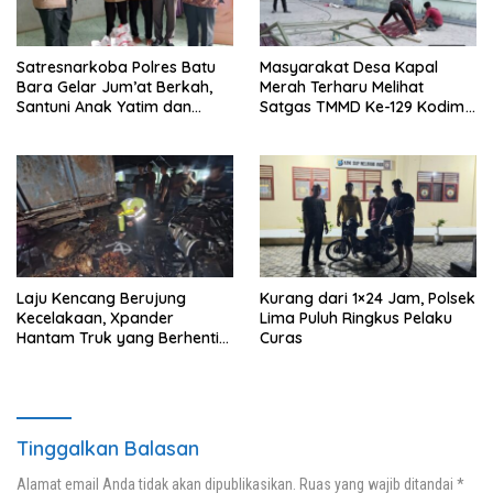
Satresnarkoba Polres Batu
Masyarakat Desa Kapal
Bara Gelar Jum’at Berkah,
Merah Terharu Melihat
Santuni Anak Yatim dan
Satgas TMMD Ke-129 Kodim
Edukasi Bahaya Narkoba
0208/Asahan Bekerja Siang
Malam Demi Renovasi
Mushollah Al Maghribi
Laju Kencang Berujung
Kurang dari 1×24 Jam, Polsek
Kecelakaan, Xpander
Lima Puluh Ringkus Pelaku
Hantam Truk yang Berhenti
Curas
di Bahu Jalan
Tinggalkan Balasan
Alamat email Anda tidak akan dipublikasikan.
Ruas yang wajib ditandai
*