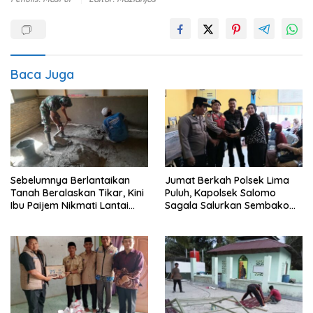
Baca Juga
Sebelumnya Berlantaikan
Jumat Berkah Polsek Lima
Tanah Beralaskan Tikar, Kini
Puluh, Kapolsek Salomo
Ibu Paijem Nikmati Lantai
Sagala Salurkan Sembako
Rumah yang Layak Berkat
kepada 50 Petani di Simpang
Satgas TMMD Ke-129 Kodim
Gambus
0208/Asahan