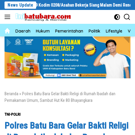
Langsung
 Ke-129 Kodim 0208/Asahan Bekerja Siang Malam Demi Renovasi Mushollah
News Update
ke
konten
News
Daerah
Hukum
Pemerintahan
Politik
Lifestyle
Vid
Beranda
»
Polres Batu Bara Gelar Bakti Religi di Rumah Ibadah dan
Pemakaman Umum, Sambut Hut Ke 80 Bhayangkara
TNI-POLRI
Polres Batu Bara Gelar Bakti Religi