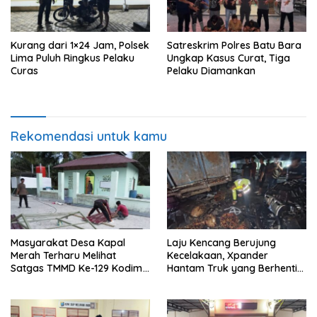
Kurang dari 1×24 Jam, Polsek
Satreskrim Polres Batu Bara
Lima Puluh Ringkus Pelaku
Ungkap Kasus Curat, Tiga
Curas
Pelaku Diamankan
Rekomendasi untuk kamu
Masyarakat Desa Kapal
Laju Kencang Berujung
Merah Terharu Melihat
Kecelakaan, Xpander
Satgas TMMD Ke-129 Kodim
Hantam Truk yang Berhenti
0208/Asahan Bekerja Siang
di Bahu Jalan
Malam Demi Renovasi
Mushollah Al Maghribi