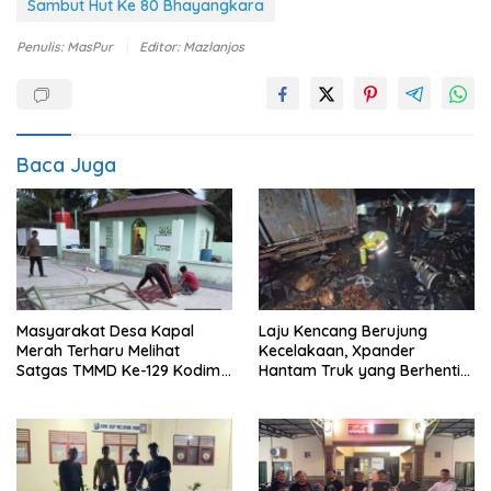
Sambut Hut Ke 80 Bhayangkara
Penulis: MasPur
Editor: Mazlanjos
Baca Juga
Masyarakat Desa Kapal
Laju Kencang Berujung
Merah Terharu Melihat
Kecelakaan, Xpander
Satgas TMMD Ke-129 Kodim
Hantam Truk yang Berhenti
0208/Asahan Bekerja Siang
di Bahu Jalan
Malam Demi Renovasi
Mushollah Al Maghribi