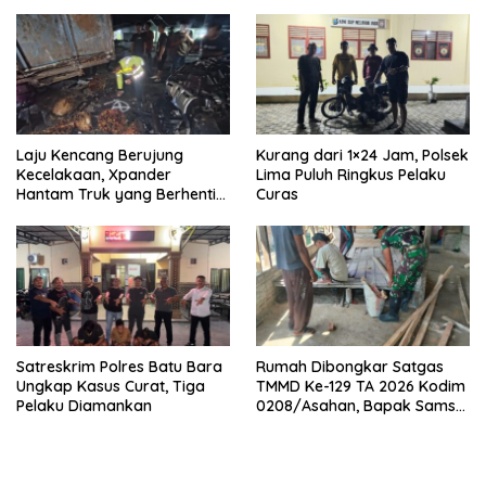
Laju Kencang Berujung
Kurang dari 1×24 Jam, Polsek
Kecelakaan, Xpander
Lima Puluh Ringkus Pelaku
Hantam Truk yang Berhenti
Curas
di Bahu Jalan
Satreskrim Polres Batu Bara
Rumah Dibongkar Satgas
Ungkap Kasus Curat, Tiga
TMMD Ke-129 TA 2026 Kodim
Pelaku Diamankan
0208/Asahan, Bapak Samsul
Bahri Bahagia Impiannya
Miliki Rumah Layak Huni
Segera Terwujud