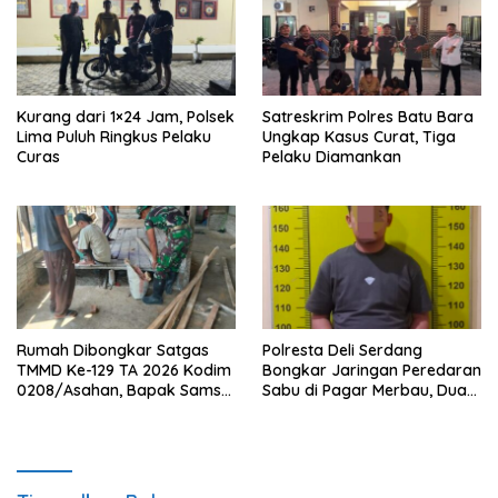
Kurang dari 1×24 Jam, Polsek
Satreskrim Polres Batu Bara
Lima Puluh Ringkus Pelaku
Ungkap Kasus Curat, Tiga
Curas
Pelaku Diamankan
Rumah Dibongkar Satgas
Polresta Deli Serdang
TMMD Ke-129 TA 2026 Kodim
Bongkar Jaringan Peredaran
0208/Asahan, Bapak Samsul
Sabu di Pagar Merbau, Dua
Bahri Bahagia Impiannya
Pengedar Dibekuk dengan
Miliki Rumah Layak Huni
Barang Bukti 25,73 Gram
Segera Terwujud