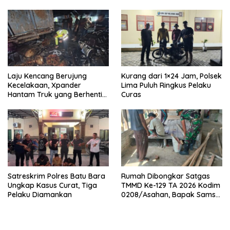
Laju Kencang Berujung
Kurang dari 1×24 Jam, Polsek
Kecelakaan, Xpander
Lima Puluh Ringkus Pelaku
Hantam Truk yang Berhenti
Curas
di Bahu Jalan
Satreskrim Polres Batu Bara
Rumah Dibongkar Satgas
Ungkap Kasus Curat, Tiga
TMMD Ke-129 TA 2026 Kodim
Pelaku Diamankan
0208/Asahan, Bapak Samsul
Bahri Bahagia Impiannya
Miliki Rumah Layak Huni
Segera Terwujud