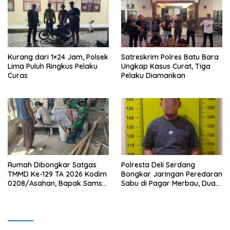
Kurang dari 1×24 Jam, Polsek
Satreskrim Polres Batu Bara
Lima Puluh Ringkus Pelaku
Ungkap Kasus Curat, Tiga
Curas
Pelaku Diamankan
Rumah Dibongkar Satgas
Polresta Deli Serdang
TMMD Ke-129 TA 2026 Kodim
Bongkar Jaringan Peredaran
0208/Asahan, Bapak Samsul
Sabu di Pagar Merbau, Dua
Bahri Bahagia Impiannya
Pengedar Dibekuk dengan
Miliki Rumah Layak Huni
Barang Bukti 25,73 Gram
Segera Terwujud