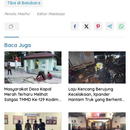
Tiba di Batubara
Penulis: MasPur
Editor: Mazlanjos
Baca Juga
Masyarakat Desa Kapal
Laju Kencang Berujung
Merah Terharu Melihat
Kecelakaan, Xpander
Satgas TMMD Ke-129 Kodim
Hantam Truk yang Berhenti
0208/Asahan Bekerja Siang
di Bahu Jalan
Malam Demi Renovasi
Mushollah Al Maghribi