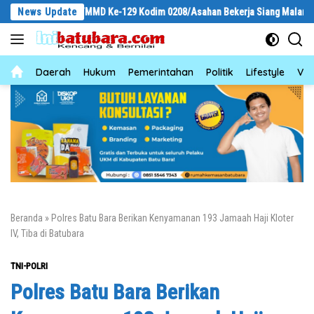
Langsung
 Satgas TMMD Ke-129 Kodim 0208/Asahan Bekerja Siang Malam Demi Renovas
News Update
ke
konten
News
Daerah
Hukum
Pemerintahan
Politik
Lifestyle
Vid
Beranda
»
Polres Batu Bara Berikan Kenyamanan 193 Jamaah Haji Kloter
IV, Tiba di Batubara
TNI-POLRI
Polres Batu Bara Berikan