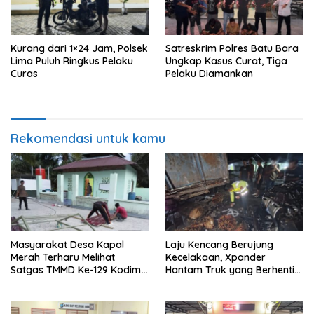
Kurang dari 1×24 Jam, Polsek
Satreskrim Polres Batu Bara
Lima Puluh Ringkus Pelaku
Ungkap Kasus Curat, Tiga
Curas
Pelaku Diamankan
Rekomendasi untuk kamu
Masyarakat Desa Kapal
Laju Kencang Berujung
Merah Terharu Melihat
Kecelakaan, Xpander
Satgas TMMD Ke-129 Kodim
Hantam Truk yang Berhenti
0208/Asahan Bekerja Siang
di Bahu Jalan
Malam Demi Renovasi
Mushollah Al Maghribi