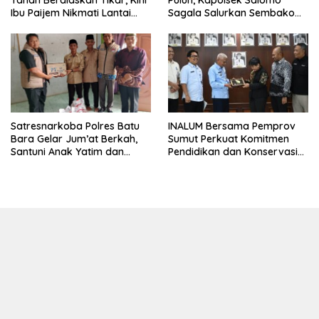
Tanah Beralaskan Tikar, Kini
Puluh, Kapolsek Salomo
Ibu Paijem Nikmati Lantai
Sagala Salurkan Sembako
Rumah yang Layak Berkat
kepada 50 Petani di Simpang
Satgas TMMD Ke-129 Kodim
Gambus
0208/Asahan
INALUM Bersama Pemprov
Satresnarkoba Polres Batu
Sumut Perkuat Komitmen
Bara Gelar Jum’at Berkah,
Pendidikan dan Konservasi
Santuni Anak Yatim dan
Lingkungan
Edukasi Bahaya Narkoba