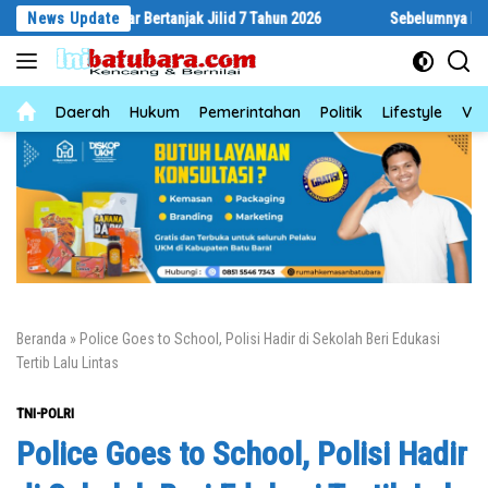
Langsung
 Gebyar Bertanjak Jilid 7 Tahun 2026
News Update
Sebelumnya Berlantaikan Tan
ke
konten
News
Daerah
Hukum
Pemerintahan
Politik
Lifestyle
Vid
Beranda
»
Police Goes to School, Polisi Hadir di Sekolah Beri Edukasi
Tertib Lalu Lintas
TNI-POLRI
Police Goes to School, Polisi Hadir