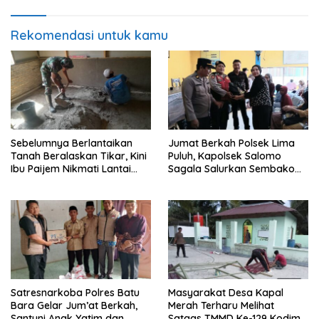
Mushollah Al Maghribi
Rekomendasi untuk kamu
Sebelumnya Berlantaikan
Jumat Berkah Polsek Lima
Tanah Beralaskan Tikar, Kini
Puluh, Kapolsek Salomo
Ibu Paijem Nikmati Lantai
Sagala Salurkan Sembako
Rumah yang Layak Berkat
kepada 50 Petani di Simpang
Satgas TMMD Ke-129 Kodim
Gambus
0208/Asahan
Satresnarkoba Polres Batu
Masyarakat Desa Kapal
Bara Gelar Jum’at Berkah,
Merah Terharu Melihat
Santuni Anak Yatim dan
Satgas TMMD Ke-129 Kodim