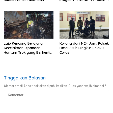
Edukasi Bahaya Narkoba
0208/Asahan Bekerja Siang
Malam Demi Renovasi
Mushollah Al Maghribi
Laju Kencang Berujung
Kurang dari 1×24 Jam, Polsek
Kecelakaan, Xpander
Lima Puluh Ringkus Pelaku
Hantam Truk yang Berhenti
Curas
di Bahu Jalan
Tinggalkan Balasan
Alamat email Anda tidak akan dipublikasikan.
Ruas yang wajib ditandai
*