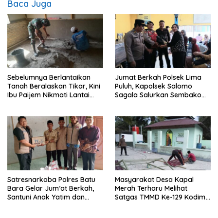
Baca Juga
Sebelumnya Berlantaikan
Jumat Berkah Polsek Lima
Tanah Beralaskan Tikar, Kini
Puluh, Kapolsek Salomo
Ibu Paijem Nikmati Lantai
Sagala Salurkan Sembako
Rumah yang Layak Berkat
kepada 50 Petani di Simpang
Satgas TMMD Ke-129 Kodim
Gambus
0208/Asahan
Satresnarkoba Polres Batu
Masyarakat Desa Kapal
Bara Gelar Jum’at Berkah,
Merah Terharu Melihat
Santuni Anak Yatim dan
Satgas TMMD Ke-129 Kodim
Edukasi Bahaya Narkoba
0208/Asahan Bekerja Siang
Malam Demi Renovasi