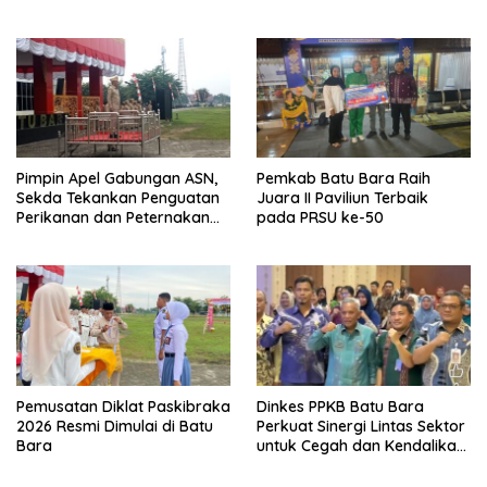
Tahun 2026
Disiplin dan Integritas
Pimpin Apel Gabungan ASN,
Pemkab Batu Bara Raih
Sekda Tekankan Penguatan
Juara II Paviliun Terbaik
Perikanan dan Peternakan
pada PRSU ke-50
Demi Swasembada Pangan
Pemusatan Diklat Paskibraka
Dinkes PPKB Batu Bara
2026 Resmi Dimulai di Batu
Perkuat Sinergi Lintas Sektor
Bara
untuk Cegah dan Kendalikan
Penyakit