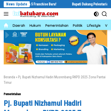
Langsung
g Punya 5 Franchise Baru!
News Update
Bupati Dukung Pelestarian Budaya Melay
ke
konten
News
Daerah
Hukum
Pemerintahan
Politik
Lifestyle
Vid
Beranda
»
Pj. Bupati Nizhamul Hadiri Musrenbang RKPD 2025 Zona Pantai
Timur
Pemerintahan
Pj. Bupati Nizhamul Hadiri