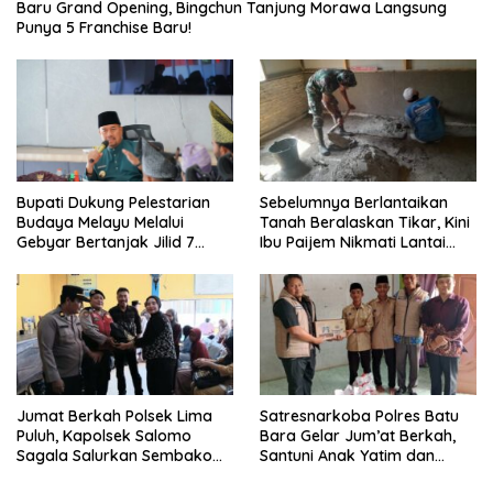
‎Baru Grand Opening, Bingchun Tanjung Morawa Langsung
Punya 5 Franchise Baru!
Sebelumnya Berlantaikan
Bupati Dukung Pelestarian
Tanah Beralaskan Tikar, Kini
Budaya Melayu Melalui
Ibu Paijem Nikmati Lantai
Gebyar Bertanjak Jilid 7
Rumah yang Layak Berkat
Tahun 2026
Satgas TMMD Ke-129 Kodim
0208/Asahan
Jumat Berkah Polsek Lima
Satresnarkoba Polres Batu
Puluh, Kapolsek Salomo
Bara Gelar Jum’at Berkah,
Sagala Salurkan Sembako
Santuni Anak Yatim dan
kepada 50 Petani di Simpang
Edukasi Bahaya Narkoba