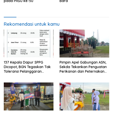
pada PRSU ke-50
Bara
Rekomendasi untuk kamu
137 Kepala Dapur SPPG
Pimpin Apel Gabungan ASN,
Dicopot, BGN Tegaskan Tak
Sekda Tekankan Penguatan
Toleransi Pelanggaran
Perikanan dan Peternakan
Disiplin dan Integritas
Demi Swasembada Pangan