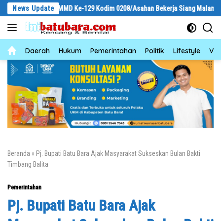
Langsung
Satgas TMMD Ke-129 Kodim 0208/Asahan Bekerja Siang Malam Demi Renovasi
News Update
ke
konten
News
Daerah
Hukum
Pemerintahan
Politik
Lifestyle
Vid
Beranda
»
Pj. Bupati Batu Bara Ajak Masyarakat Sukseskan Bulan Bakti
Timbang Balita
Pemerintahan
Pj. Bupati Batu Bara Ajak