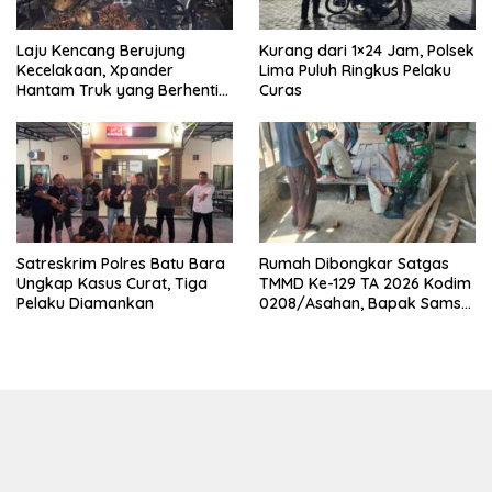
Laju Kencang Berujung
Kurang dari 1×24 Jam, Polsek
Kecelakaan, Xpander
Lima Puluh Ringkus Pelaku
Hantam Truk yang Berhenti
Curas
di Bahu Jalan
Satreskrim Polres Batu Bara
Rumah Dibongkar Satgas
Ungkap Kasus Curat, Tiga
TMMD Ke-129 TA 2026 Kodim
Pelaku Diamankan
0208/Asahan, Bapak Samsul
Bahri Bahagia Impiannya
Miliki Rumah Layak Huni
Segera Terwujud