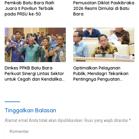
Pemkab Batu Bara Raih
Pemusatan Diklat Paskibraka
Juara II Paviliun Terbaik
2026 Resmi Dimulai di Batu
pada PRSU ke-50
Bara
Dinkes PPKB Batu Bara
Optimalkan Pelayanan
Perkuat Sinergi Lintas Sektor
Publik, Mendagri Tekankan
untuk Cegah dan Kendalikan
Pentingnya Penguatan
Penyakit
Kapasitas dan Dukungan
terhadap Kepala Daerah
Tinggalkan Balasan
Alamat email Anda tidak akan dipublikasikan.
Ruas yang wajib ditandai
*