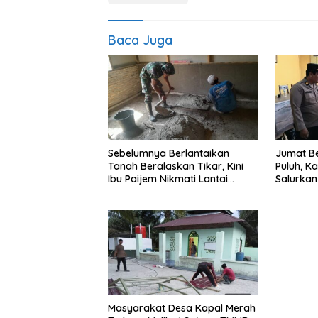
Baca Juga
Sebelumnya Berlantaikan
Jumat Be
Tanah Beralaskan Tikar, Kini
Puluh, K
Ibu Paijem Nikmati Lantai
Salurka
Rumah yang Layak Berkat
Petani d
Satgas TMMD Ke-129 Kodim
0208/Asahan
Masyarakat Desa Kapal Merah