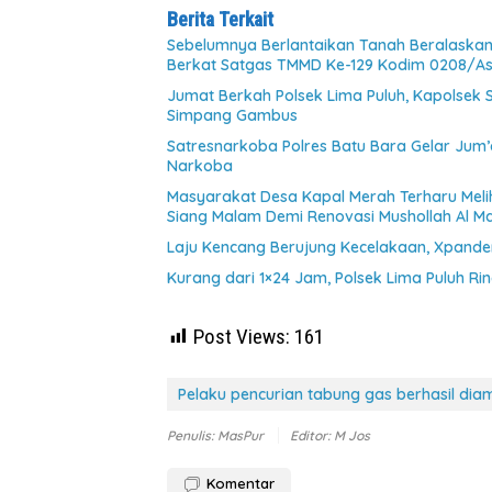
Berita Terkait
Sebelumnya Berlantaikan Tanah Beralaskan 
Berkat Satgas TMMD Ke-129 Kodim 0208/A
Jumat Berkah Polsek Lima Puluh, Kapolsek
Simpang Gambus
Satresnarkoba Polres Batu Bara Gelar Jum’
Narkoba
Masyarakat Desa Kapal Merah Terharu Mel
Siang Malam Demi Renovasi Mushollah Al Ma
Laju Kencang Berujung Kecelakaan, Xpander
Kurang dari 1×24 Jam, Polsek Lima Puluh Ri
Post Views:
161
Pelaku pencurian tabung gas berhasil dia
Penulis: MasPur
Editor: M Jos
Komentar