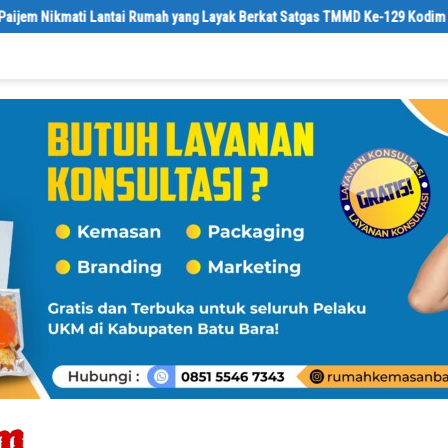
 yang Layak Berkat Satgas TMMD Ke-129 Kodim 0208/Asahan
Jumat B