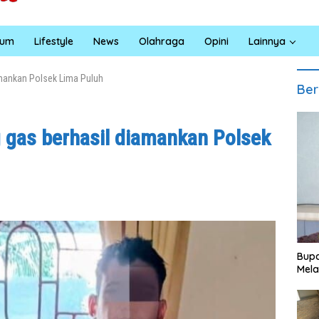
kum
Lifestyle
News
Olahraga
Opini
Lainnya
amankan Polsek Lima Puluh
Ber
 gas berhasil diamankan Polsek
Bupa
Mela