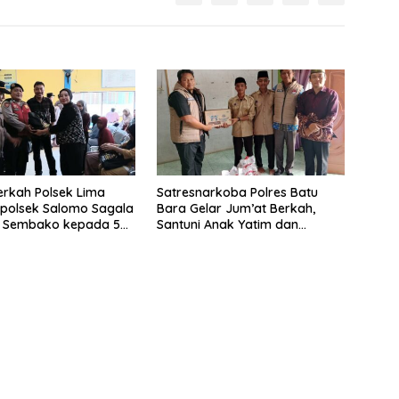
rkah Polsek Lima
Satresnarkoba Polres Batu
apolsek Salomo Sagala
Bara Gelar Jum’at Berkah,
n Sembako kepada 50
Santuni Anak Yatim dan
i Simpang Gambus
Edukasi Bahaya Narkoba