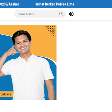
erkah Polsek Lima Puluh, Kapolsek Salomo Sagala Salurkan Sembako kepad