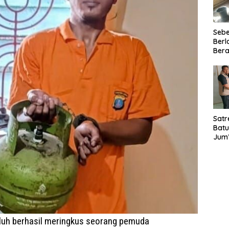
Seb
Berl
Bera
Ibu 
Lant
Laya
TMM
020
Satr
Batu
Jum’
Sant
dan 
Nar
luh berhasil meringkus seorang pemuda