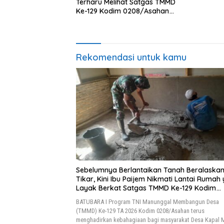
Terharu Melihat Satgas TMMD
Ke-129 Kodim 0208/Asahan
Bekerja Siang Malam Demi
Renovasi Mushollah Al Maghribi
Rekomendasi untuk kamu
Sebelumnya Berlantaikan Tanah Beralaska
Tikar, Kini Ibu Paijem Nikmati Lantai Rumah
Layak Berkat Satgas TMMD Ke-129 Kodim
0208/Asahan
BATUBARA I Program TNI Manunggal Membangun Desa
(TMMD) Ke-129 TA 2026 Kodim 0208/Asahan terus
menghadirkan kebahagiaan bagi masyarakat Desa Kapal 