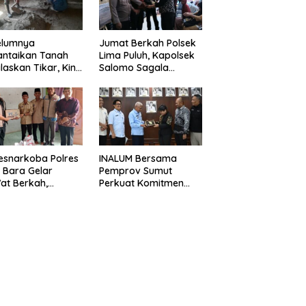
elumnya
Jumat Berkah Polsek
antaikan Tanah
Lima Puluh, Kapolsek
laskan Tikar, Kini
Salomo Sagala
Paijem Nikmati
Salurkan Sembako
ai Rumah yang
kepada 50 Petani di
k Berkat Satgas
Simpang Gambus
D Ke-129 Kodim
8/Asahan
INALUM Bersama
esnarkoba Polres
Pemprov Sumut
 Bara Gelar
Perkuat Komitmen
at Berkah,
Pendidikan dan
uni Anak Yatim
Konservasi
Edukasi Bahaya
Lingkungan
koba