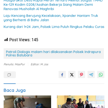
Masyarakat Desa Kapal Merah Terharu Melihat Satgas TMMD
Ke-129 Kodim 0208/Asahan Bekerja Siang Malam Demi
Renovasi Mushollah Al Maghribi
Laju Kencang Berujung Kecelakaan, Xpander Hantam Truk
yang Berhenti di Bahu Jalan
Kurang dari 1×24 Jam, Polsek Lima Puluh Ringkus Pelaku Curas
Post Views:
145
Patroli Dialogis malam hari dilaksanakan Polsek Indrapura
Polres Batubara
Penulis: MasPur
Editor: M Jos
Baca Juga