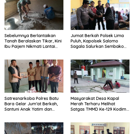
Sebelumnya Berlantaikan
Jumat Berkah Polsek Lima
Tanah Beralaskan Tikar, Kini
Puluh, Kapolsek Salomo
Ibu Paijem Nikmati Lantai
Sagala Salurkan Sembako
Rumah yang Layak Berkat
kepada 50 Petani di Simpang
Satgas TMMD Ke-129 Kodim
Gambus
0208/Asahan
Satresnarkoba Polres Batu
Masyarakat Desa Kapal
Bara Gelar Jum’at Berkah,
Merah Terharu Melihat
Santuni Anak Yatim dan
Satgas TMMD Ke-129 Kodim
Edukasi Bahaya Narkoba
0208/Asahan Bekerja Siang
Malam Demi Renovasi
Mushollah Al Maghribi