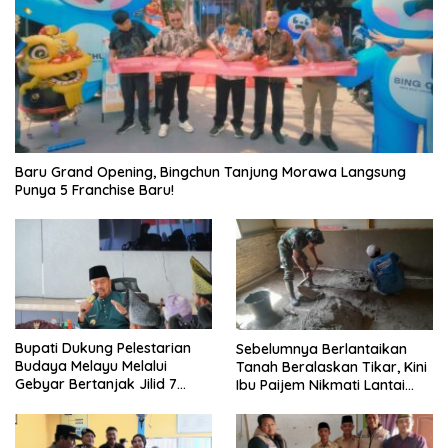
‎Baru Grand Opening, Bingchun Tanjung Morawa Langsung
Punya 5 Franchise Baru!
Bupati Dukung Pelestarian
Sebelumnya Berlantaikan
Budaya Melayu Melalui
Tanah Beralaskan Tikar, Kini
Gebyar Bertanjak Jilid 7
Ibu Paijem Nikmati Lantai
Tahun 2026
Rumah yang Layak Berkat
Satgas TMMD Ke-129 Kodim
0208/Asahan