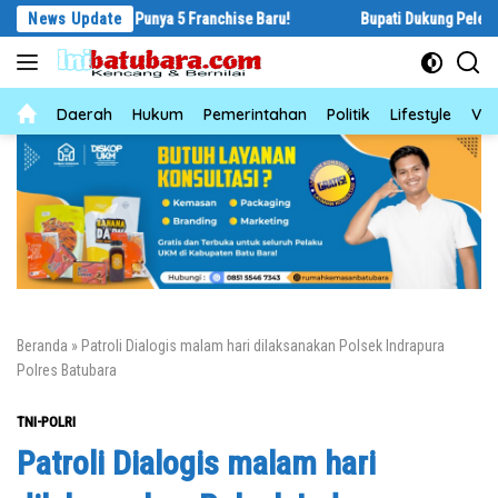
Langsung
 Langsung Punya 5 Franchise Baru!
News Update
Bupati Dukung Pelestarian Buda
ke
konten
News
Daerah
Hukum
Pemerintahan
Politik
Lifestyle
Vid
Beranda
»
Patroli Dialogis malam hari dilaksanakan Polsek Indrapura
Polres Batubara
TNI-POLRI
Patroli Dialogis malam hari