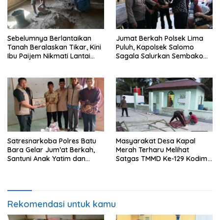
Sebelumnya Berlantaikan
Jumat Berkah Polsek Lima
Tanah Beralaskan Tikar, Kini
Puluh, Kapolsek Salomo
Ibu Paijem Nikmati Lantai
Sagala Salurkan Sembako
Rumah yang Layak Berkat
kepada 50 Petani di Simpang
Satgas TMMD Ke-129 Kodim
Gambus
0208/Asahan
Satresnarkoba Polres Batu
Masyarakat Desa Kapal
Bara Gelar Jum’at Berkah,
Merah Terharu Melihat
Santuni Anak Yatim dan
Satgas TMMD Ke-129 Kodim
Edukasi Bahaya Narkoba
0208/Asahan Bekerja Siang
Malam Demi Renovasi
Mushollah Al Maghribi
Rekomendasi untuk kamu