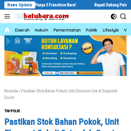
Langsung
sung Punya 5 Franchise Baru!
News Update
Bupati Dukung Pelestarian Budaya Me
ke
konten
News
Daerah
Hukum
Pemerintahan
Politik
Lifestyle
Vid
Beranda
»
Pastikan Stok Bahan Pokok, Unit Ekonomi Cek di Sejumlah
Grosir
TNI-POLRI
Pastikan Stok Bahan Pokok, Unit