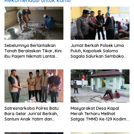
Rekomendasi untuk kamu
Sebelumnya Berlantaikan
Jumat Berkah Polsek Lima
Tanah Beralaskan Tikar, Kini
Puluh, Kapolsek Salomo
Ibu Paijem Nikmati Lantai
Sagala Salurkan Sembako
Rumah yang Layak Berkat
kepada 50 Petani di Simpang
Satgas TMMD Ke-129 Kodim
Gambus
0208/Asahan
Satresnarkoba Polres Batu
Masyarakat Desa Kapal
Bara Gelar Jum’at Berkah,
Merah Terharu Melihat
Santuni Anak Yatim dan
Satgas TMMD Ke-129 Kodim
Edukasi Bahaya Narkoba
0208/Asahan Bekerja Siang
Malam Demi Renovasi