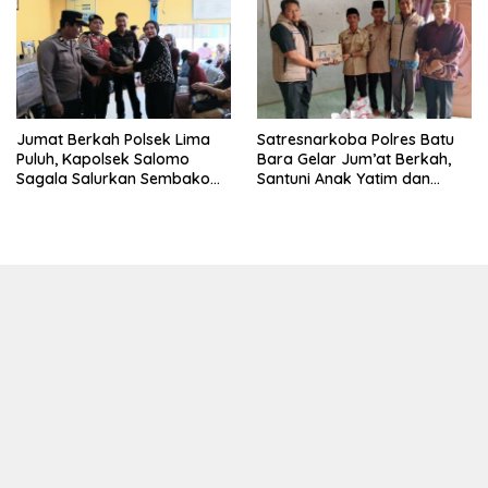
Satgas TMMD Ke-129 Kodim
0208/Asahan
Jumat Berkah Polsek Lima
Satresnarkoba Polres Batu
Puluh, Kapolsek Salomo
Bara Gelar Jum’at Berkah,
Sagala Salurkan Sembako
Santuni Anak Yatim dan
kepada 50 Petani di Simpang
Edukasi Bahaya Narkoba
Gambus