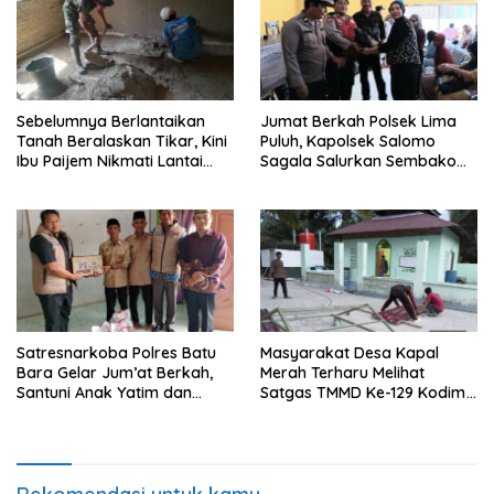
Sebelumnya Berlantaikan
Jumat Berkah Polsek Lima
Tanah Beralaskan Tikar, Kini
Puluh, Kapolsek Salomo
Ibu Paijem Nikmati Lantai
Sagala Salurkan Sembako
Rumah yang Layak Berkat
kepada 50 Petani di Simpang
Satgas TMMD Ke-129 Kodim
Gambus
0208/Asahan
Satresnarkoba Polres Batu
Masyarakat Desa Kapal
Bara Gelar Jum’at Berkah,
Merah Terharu Melihat
Santuni Anak Yatim dan
Satgas TMMD Ke-129 Kodim
Edukasi Bahaya Narkoba
0208/Asahan Bekerja Siang
Malam Demi Renovasi
Mushollah Al Maghribi