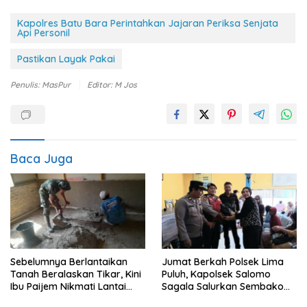
Kapolres Batu Bara Perintahkan Jajaran Periksa Senjata
Api Personil
Pastikan Layak Pakai
Penulis: MasPur
Editor: M Jos
Baca Juga
Sebelumnya Berlantaikan
Jumat Berkah Polsek Lima
Tanah Beralaskan Tikar, Kini
Puluh, Kapolsek Salomo
Ibu Paijem Nikmati Lantai
Sagala Salurkan Sembako
Rumah yang Layak Berkat
kepada 50 Petani di Simpang