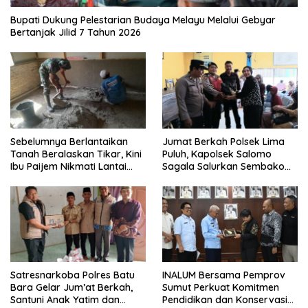
Bupati Dukung Pelestarian Budaya Melayu Melalui Gebyar
Bertanjak Jilid 7 Tahun 2026
Sebelumnya Berlantaikan
Jumat Berkah Polsek Lima
Tanah Beralaskan Tikar, Kini
Puluh, Kapolsek Salomo
Ibu Paijem Nikmati Lantai
Sagala Salurkan Sembako
Rumah yang Layak Berkat
kepada 50 Petani di Simpang
Satgas TMMD Ke-129 Kodim
Gambus
0208/Asahan
INALUM Bersama Pemprov
Satresnarkoba Polres Batu
Sumut Perkuat Komitmen
Bara Gelar Jum’at Berkah,
Pendidikan dan Konservasi
Santuni Anak Yatim dan