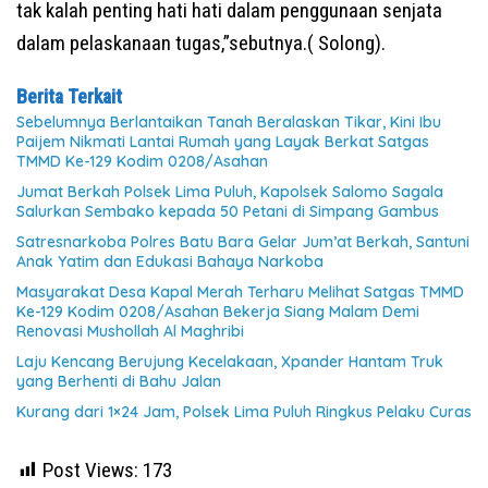
tak kalah penting hati hati dalam penggunaan senjata
dalam pelaskanaan tugas,”sebutnya.( Solong).
Berita Terkait
Sebelumnya Berlantaikan Tanah Beralaskan Tikar, Kini Ibu
Paijem Nikmati Lantai Rumah yang Layak Berkat Satgas
TMMD Ke-129 Kodim 0208/Asahan
Jumat Berkah Polsek Lima Puluh, Kapolsek Salomo Sagala
Salurkan Sembako kepada 50 Petani di Simpang Gambus
Satresnarkoba Polres Batu Bara Gelar Jum’at Berkah, Santuni
Anak Yatim dan Edukasi Bahaya Narkoba
Masyarakat Desa Kapal Merah Terharu Melihat Satgas TMMD
Ke-129 Kodim 0208/Asahan Bekerja Siang Malam Demi
Renovasi Mushollah Al Maghribi
Laju Kencang Berujung Kecelakaan, Xpander Hantam Truk
yang Berhenti di Bahu Jalan
Kurang dari 1×24 Jam, Polsek Lima Puluh Ringkus Pelaku Curas
Post Views:
173