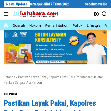
Langsung
byar Bertanjak Jilid 7 Tahun 2026
News Update
Sebelumnya Berlantaikan Tanah 
ke
konten
News
Daerah
Hukum
Pemerintahan
Politik
Lifestyle
Vid
Beranda
»
Pastikan Layak Pakai, Kapolres Batu Bara Perintahkan Jajaran
Periksa Senjata Api Personil
TNI-POLRI
Pastikan Layak Pakai, Kapolres