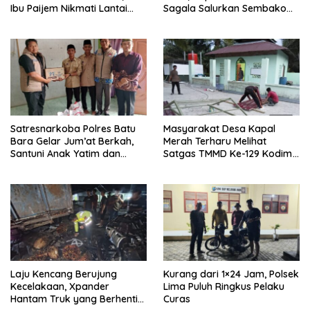
Ibu Paijem Nikmati Lantai
Sagala Salurkan Sembako
Rumah yang Layak Berkat
kepada 50 Petani di Simpang
Satgas TMMD Ke-129 Kodim
Gambus
0208/Asahan
Satresnarkoba Polres Batu
Masyarakat Desa Kapal
Bara Gelar Jum’at Berkah,
Merah Terharu Melihat
Santuni Anak Yatim dan
Satgas TMMD Ke-129 Kodim
Edukasi Bahaya Narkoba
0208/Asahan Bekerja Siang
Malam Demi Renovasi
Mushollah Al Maghribi
Laju Kencang Berujung
Kurang dari 1×24 Jam, Polsek
Kecelakaan, Xpander
Lima Puluh Ringkus Pelaku
Hantam Truk yang Berhenti
Curas