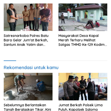
Satgas TMMD Ke-129 Kodim
Gambus
0208/Asahan
Satresnarkoba Polres Batu
Masyarakat Desa Kapal
Bara Gelar Jum’at Berkah,
Merah Terharu Melihat
Santuni Anak Yatim dan
Satgas TMMD Ke-129 Kodim
Edukasi Bahaya Narkoba
0208/Asahan Bekerja Siang
Malam Demi Renovasi
Mushollah Al Maghribi
Rekomendasi untuk kamu
Sebelumnya Berlantaikan
Jumat Berkah Polsek Lima
Tanah Beralaskan Tikar, Kini
Puluh, Kapolsek Salomo