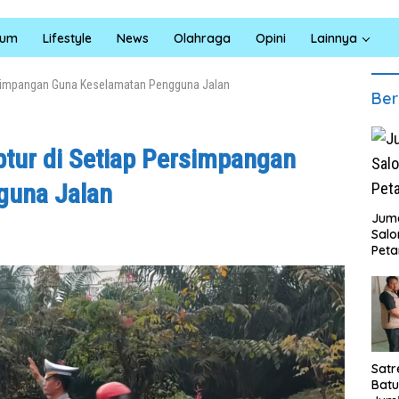
kum
Lifestyle
News
Olahraga
Opini
Lainnya
Persimpangan Guna Keselamatan Pengguna Jalan
Ber
ptur di Setiap Persimpangan
guna Jalan
Juma
Sal
Peta
Satr
Batu