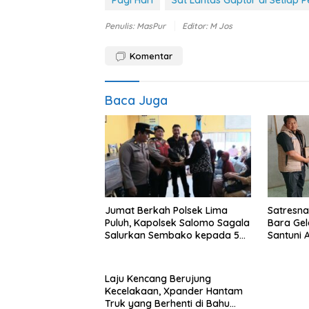
Penulis: MasPur
Editor: M Jos
Komentar
Baca Juga
Jumat Berkah Polsek Lima
Satresna
Puluh, Kapolsek Salomo Sagala
Bara Gel
Salurkan Sembako kepada 50
Santuni 
Petani di Simpang Gambus
Edukasi
Laju Kencang Berujung
Kecelakaan, Xpander Hantam
Truk yang Berhenti di Bahu