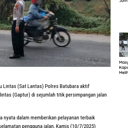
Jum’
Sant
dan 
Nar
Mas
Kapa
Meli
Ke-1
020
u Lintas (Sat Lantas) Polres Batubara aktif
Sia
Reno
intas (Gaptur) di sejumlah titik persimpangan jalan
Magh
ya nyata dalam memberikan pelayanan terbaik
elamatan pengguna jalan, Kamis (10/7/2025)