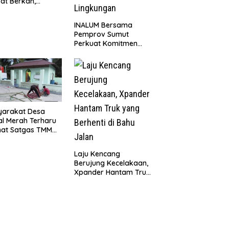
at Berkah,
uni Anak Yatim
Edukasi Bahaya
INALUM Bersama
koba
Pemprov Sumut
Perkuat Komitmen
Pendidikan dan
Konservasi
Lingkungan
yarakat Desa
l Merah Terharu
hat Satgas TMMD
29 Kodim
8/Asahan Bekerja
Laju Kencang
ng Malam Demi
Berujung Kecelakaan,
vasi Mushollah Al
Xpander Hantam Truk
ribi
yang Berhenti di Bahu
Jalan