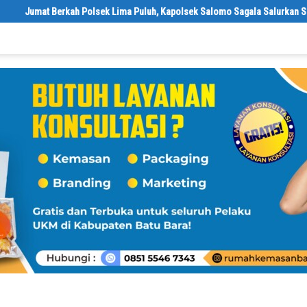
ek Lima Puluh, Kapolsek Salomo Sagala Salurkan Sembako kepada 50 Petan