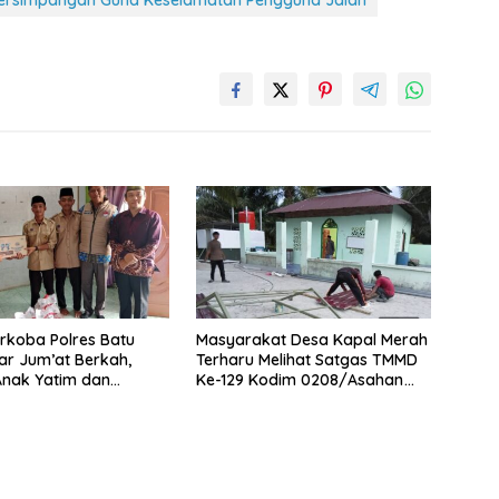
rkoba Polres Batu
Masyarakat Desa Kapal Merah
ar Jum’at Berkah,
Terharu Melihat Satgas TMMD
Anak Yatim dan
Ke-129 Kodim 0208/Asahan
 Bahaya Narkoba
Bekerja Siang Malam Demi
Renovasi Mushollah Al Maghribi