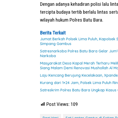
Dengan adanya kehadiran polisi lalu lint
tercipta budaya tertib berlalu lintas s
wilayah hukum Polres Batu Bara.
Berita Terkait
Jumat Berkah Polsek Lima Puluh, Kapolsek
Simpang Gambus
Satresnarkoba Polres Batu Bara Gelar Jum’
Narkoba
Masyarakat Desa Kapal Merah Terharu Mel
Siang Malam Demi Renovasi Mushollah Al Ma
Laju Kencang Berujung Kecelakaan, Xpander
Kurang dari 1×24 Jam, Polsek Lima Puluh Ri
Satreskrim Polres Batu Bara Ungkap Kasus 
Post Views:
109
Pagi Hari
Sat Lantas Gaptur di Setiap