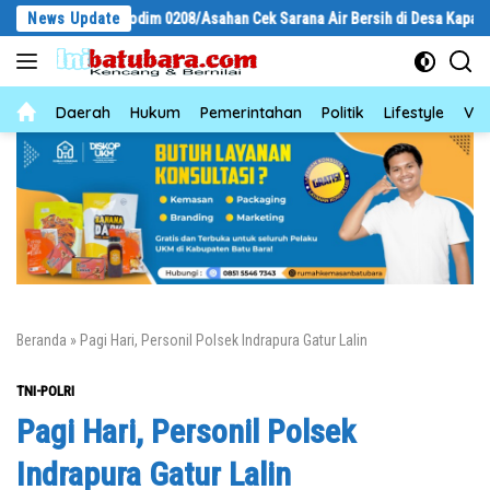
Langsung
asiter Kodim 0208/Asahan Cek Sarana Air Bersih di Desa Kapal Merah
News Update
ke
konten
News
Daerah
Hukum
Pemerintahan
Politik
Lifestyle
Vid
Beranda
»
Pagi Hari, Personil Polsek Indrapura Gatur Lalin
TNI-POLRI
Pagi Hari, Personil Polsek
Indrapura Gatur Lalin