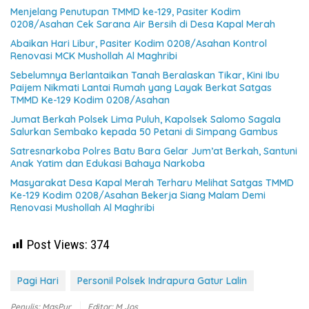
Menjelang Penutupan TMMD ke-129, Pasiter Kodim
0208/Asahan Cek Sarana Air Bersih di Desa Kapal Merah
Abaikan Hari Libur, Pasiter Kodim 0208/Asahan Kontrol
Renovasi MCK Mushollah Al Maghribi
Sebelumnya Berlantaikan Tanah Beralaskan Tikar, Kini Ibu
Paijem Nikmati Lantai Rumah yang Layak Berkat Satgas
TMMD Ke-129 Kodim 0208/Asahan
Jumat Berkah Polsek Lima Puluh, Kapolsek Salomo Sagala
Salurkan Sembako kepada 50 Petani di Simpang Gambus
Satresnarkoba Polres Batu Bara Gelar Jum’at Berkah, Santuni
Anak Yatim dan Edukasi Bahaya Narkoba
Masyarakat Desa Kapal Merah Terharu Melihat Satgas TMMD
Ke-129 Kodim 0208/Asahan Bekerja Siang Malam Demi
Renovasi Mushollah Al Maghribi
Post Views:
374
Pagi Hari
Personil Polsek Indrapura Gatur Lalin
Penulis: MasPur
Editor: M Jos