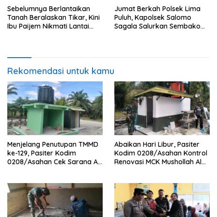
Sebelumnya Berlantaikan
Jumat Berkah Polsek Lima
Tanah Beralaskan Tikar, Kini
Puluh, Kapolsek Salomo
Ibu Paijem Nikmati Lantai
Sagala Salurkan Sembako
Rumah yang Layak Berkat
kepada 50 Petani di Simpang
Satgas TMMD Ke-129 Kodim
Gambus
0208/Asahan
Rekomendasi untuk kamu
Menjelang Penutupan TMMD
Abaikan Hari Libur, Pasiter
ke-129, Pasiter Kodim
Kodim 0208/Asahan Kontrol
0208/Asahan Cek Sarana Air
Renovasi MCK Mushollah Al
Bersih di Desa Kapal Merah
Maghribi