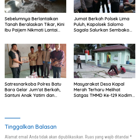
Sebelumnya Berlantaikan
Jumat Berkah Polsek Lima
Tanah Beralaskan Tikar, Kini
Puluh, Kapolsek Salomo
Ibu Paijem Nikmati Lantai
Sagala Salurkan Sembako
Rumah yang Layak Berkat
kepada 50 Petani di Simpang
Satgas TMMD Ke-129 Kodim
Gambus
0208/Asahan
Satresnarkoba Polres Batu
Masyarakat Desa Kapal
Bara Gelar Jum’at Berkah,
Merah Terharu Melihat
Santuni Anak Yatim dan
Satgas TMMD Ke-129 Kodim
Edukasi Bahaya Narkoba
0208/Asahan Bekerja Siang
Malam Demi Renovasi
Mushollah Al Maghribi
Tinggalkan Balasan
Alamat email Anda tidak akan dipublikasikan.
Ruas yang wajib ditandai
*