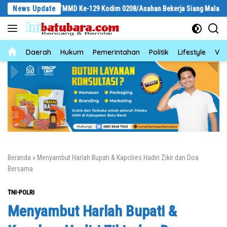
Langsung
Satgas TMMD Ke-129 Kodim 0208/Asahan Bekerja Siang Malam Demi Renovasi
News Update
ke
konten
News
Daerah
Hukum
Pemerintahan
Politik
Lifestyle
Vid
Beranda
»
Menyambut Harlah Bupati & Kapolres Hadiri Zikir dan Doa
Bersama
TNI-POLRI
Menyambut Harlah Bupati &