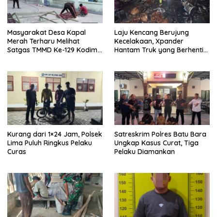
Masyarakat Desa Kapal
Laju Kencang Berujung
Merah Terharu Melihat
Kecelakaan, Xpander
Satgas TMMD Ke-129 Kodim
Hantam Truk yang Berhenti
0208/Asahan Bekerja Siang
di Bahu Jalan
Malam Demi Renovasi
Mushollah Al Maghribi
Kurang dari 1×24 Jam, Polsek
Satreskrim Polres Batu Bara
Lima Puluh Ringkus Pelaku
Ungkap Kasus Curat, Tiga
Curas
Pelaku Diamankan