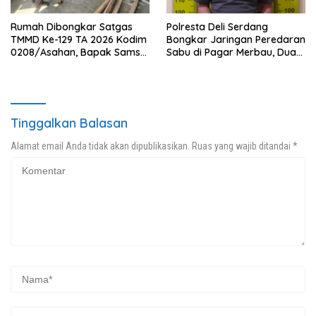
Rumah Dibongkar Satgas
Polresta Deli Serdang
TMMD Ke-129 TA 2026 Kodim
Bongkar Jaringan Peredaran
0208/Asahan, Bapak Samsul
Sabu di Pagar Merbau, Dua
Bahri Bahagia Impiannya
Pengedar Dibekuk dengan
Miliki Rumah Layak Huni
Barang Bukti 25,73 Gram
Segera Terwujud
Tinggalkan Balasan
Alamat email Anda tidak akan dipublikasikan.
Ruas yang wajib ditandai
*