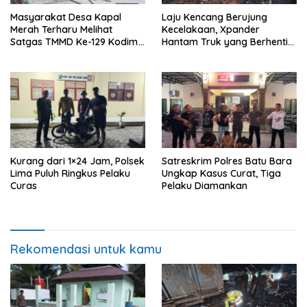
Masyarakat Desa Kapal
Laju Kencang Berujung
Merah Terharu Melihat
Kecelakaan, Xpander
Satgas TMMD Ke-129 Kodim
Hantam Truk yang Berhenti
0208/Asahan Bekerja Siang
di Bahu Jalan
Malam Demi Renovasi
Mushollah Al Maghribi
Kurang dari 1×24 Jam, Polsek
Satreskrim Polres Batu Bara
Lima Puluh Ringkus Pelaku
Ungkap Kasus Curat, Tiga
Curas
Pelaku Diamankan
Rekomendasi untuk kamu