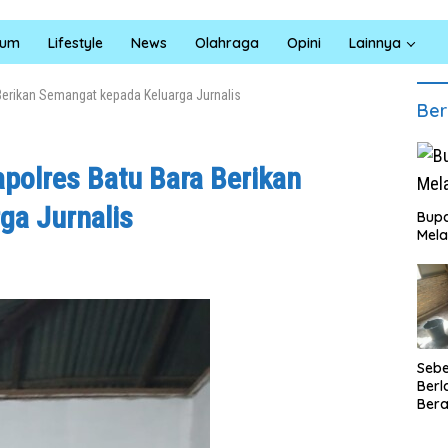
kum
Lifestyle
News
Olahraga
Opini
Lainnya
 Berikan Semangat kepada Keluarga Jurnalis
Ber
apolres Batu Bara Berikan
ga Jurnalis
Bupa
Mela
Seb
Berl
Bera
Ibu 
Lant