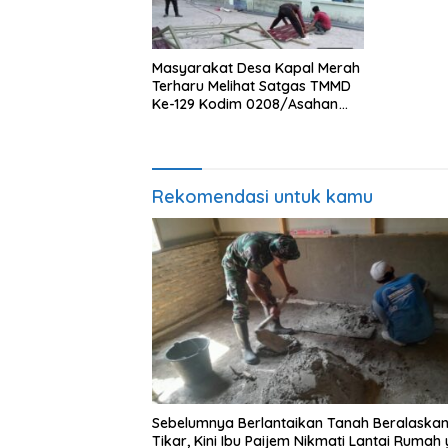
Masyarakat Desa Kapal Merah
Terharu Melihat Satgas TMMD
Ke-129 Kodim 0208/Asahan
Bekerja Siang Malam Demi
Renovasi Mushollah Al Maghribi
Rekomendasi untuk kamu
Sebelumnya Berlantaikan Tanah Beralaska
Tikar, Kini Ibu Paijem Nikmati Lantai Rumah