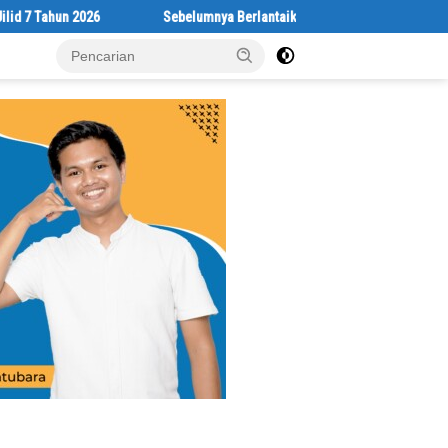
Sebelumnya Berlantaikan Tanah Beralaskan Tikar, Kini Ibu Paijem Nikm