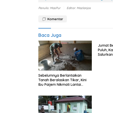
Penulis: MasPur
Editor: Mazlanjos
Komentar
Baca Juga
Jumat Be
Puluh, K
Salurka
Petani d
Sebelumnya Berlantaikan
Tanah Beralaskan Tikar, Kini
Ibu Paijem Nikmati Lantai
Rumah yang Layak Berkat
Satgas TMMD Ke-129 Kodim
0208/Asahan