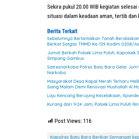
Sekira pukul 20.00 WIB kegiatan selesa
situasi dalam keadaan aman, tertib dan 
Berita Terkait
Sebelumnya Berlantaikan Tanah Beralaskan 
Berkat Satgas TMMD Ke-129 Kodim 0208/A
Jumat Berkah Polsek Lima Puluh, Kapolsek
Simpang Gambus
Satresnarkoba Polres Batu Bara Gelar Jum’
Narkoba
Masyarakat Desa Kapal Merah Terharu Mel
Siang Malam Demi Renovasi Mushollah Al Ma
Laju Kencang Berujung Kecelakaan, Xpander
Kurang dari 1×24 Jam, Polsek Lima Puluh Ri
Post Views:
116
Kapolres Batu Bara Berikan Semangat kep