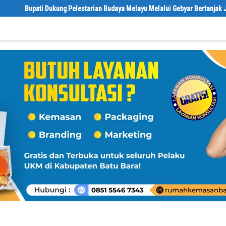
lestarian Budaya Melayu Melalui Gebyar Bertanjak Jilid 7 Tahun 2026