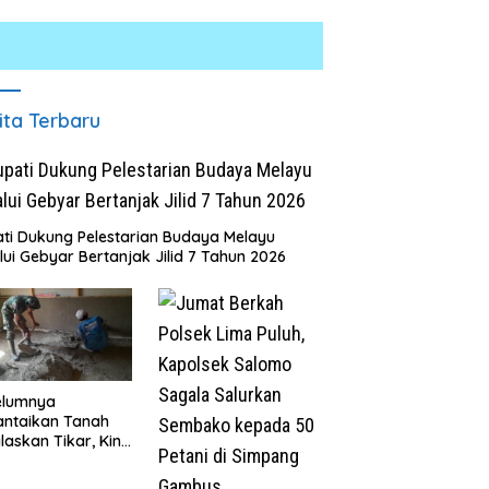
ita Terbaru
ti Dukung Pelestarian Budaya Melayu
lui Gebyar Bertanjak Jilid 7 Tahun 2026
elumnya
antaikan Tanah
laskan Tikar, Kini
Paijem Nikmati
ai Rumah yang