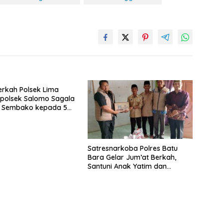
rkah Polsek Lima
apolsek Salomo Sagala
n Sembako kepada 50
i Simpang Gambus
Satresnarkoba Polres Batu
Bara Gelar Jum’at Berkah,
Santuni Anak Yatim dan
Edukasi Bahaya Narkoba