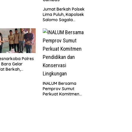
k Berkat Satgas
D Ke-129 Kodim
Jumat Berkah Polsek
8/Asahan
Lima Puluh, Kapolsek
Salomo Sagala
Salurkan Sembako
kepada 50 Petani di
Simpang Gambus
esnarkoba Polres
 Bara Gelar
at Berkah,
uni Anak Yatim
Edukasi Bahaya
INALUM Bersama
koba
Pemprov Sumut
Perkuat Komitmen
Pendidikan dan
Konservasi
Lingkungan