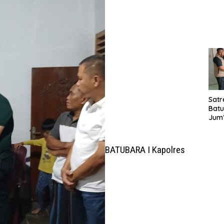
Laya
TMM
020
Satr
Batu
Jum’
Sant
dan 
Nar
BATUBARA I Kapolres