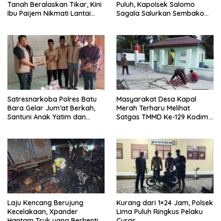
Tanah Beralaskan Tikar, Kini
Puluh, Kapolsek Salomo
Ibu Paijem Nikmati Lantai
Sagala Salurkan Sembako
Rumah yang Layak Berkat
kepada 50 Petani di Simpang
Satgas TMMD Ke-129 Kodim
Gambus
0208/Asahan
Satresnarkoba Polres Batu
Masyarakat Desa Kapal
Bara Gelar Jum’at Berkah,
Merah Terharu Melihat
Santuni Anak Yatim dan
Satgas TMMD Ke-129 Kodim
Edukasi Bahaya Narkoba
0208/Asahan Bekerja Siang
Malam Demi Renovasi
Mushollah Al Maghribi
Laju Kencang Berujung
Kurang dari 1×24 Jam, Polsek
Kecelakaan, Xpander
Lima Puluh Ringkus Pelaku
Hantam Truk yang Berhenti
Curas