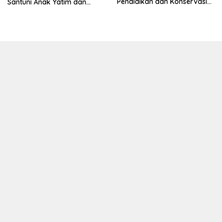
Pendidikan dan Konservasi
Santuni Anak Yatim dan
Lingkungan
Edukasi Bahaya Narkoba