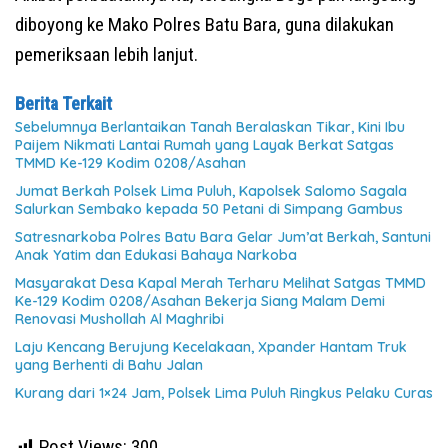
diboyong ke Mako Polres Batu Bara, guna dilakukan
pemeriksaan lebih lanjut.
Berita Terkait
Sebelumnya Berlantaikan Tanah Beralaskan Tikar, Kini Ibu
Paijem Nikmati Lantai Rumah yang Layak Berkat Satgas
TMMD Ke-129 Kodim 0208/Asahan
Jumat Berkah Polsek Lima Puluh, Kapolsek Salomo Sagala
Salurkan Sembako kepada 50 Petani di Simpang Gambus
Satresnarkoba Polres Batu Bara Gelar Jum’at Berkah, Santuni
Anak Yatim dan Edukasi Bahaya Narkoba
Masyarakat Desa Kapal Merah Terharu Melihat Satgas TMMD
Ke-129 Kodim 0208/Asahan Bekerja Siang Malam Demi
Renovasi Mushollah Al Maghribi
Laju Kencang Berujung Kecelakaan, Xpander Hantam Truk
yang Berhenti di Bahu Jalan
Kurang dari 1×24 Jam, Polsek Lima Puluh Ringkus Pelaku Curas
Post Views:
300