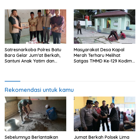
Rumah yang Layak Berkat
kepada 50 Petani di Simpang
Satgas TMMD Ke-129 Kodim
Gambus
0208/Asahan
Satresnarkoba Polres Batu
Masyarakat Desa Kapal
Bara Gelar Jum’at Berkah,
Merah Terharu Melihat
Santuni Anak Yatim dan
Satgas TMMD Ke-129 Kodim
Edukasi Bahaya Narkoba
0208/Asahan Bekerja Siang
Malam Demi Renovasi
Mushollah Al Maghribi
Rekomendasi untuk kamu
Sebelumnya Berlantaikan
Jumat Berkah Polsek Lima