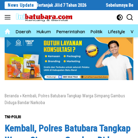
Langsung
ebyar Bertanjak Jilid 7 Tahun 2026
News Update
Sebelumnya Berlantaikan Tanah
ke
konten
News
Daerah
Hukum
Pemerintahan
Politik
Lifestyle
Vid
Beranda
»
Kembali, Polres Batubara Tangkap Warga Simpang Gambus
Diduga Bandar Narkoba
TNI-POLRI
Kembali, Polres Batubara Tangkap