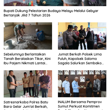
Bupati Dukung Pelestarian Budaya Melayu Melalui Gebyar
Bertanjak Jilid 7 Tahun 2026
Sebelumnya Berlantaikan
Jumat Berkah Polsek Lima
Tanah Beralaskan Tikar, Kini
Puluh, Kapolsek Salomo
Ibu Paijem Nikmati Lantai
Sagala Salurkan Sembako
Rumah yang Layak Berkat
kepada 50 Petani di Simpang
Satgas TMMD Ke-129 Kodim
Gambus
0208/Asahan
INALUM Bersama Pemprov
Satresnarkoba Polres Batu
Sumut Perkuat Komitmen
Bara Gelar Jum’at Berkah,