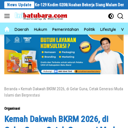
Langsung
TMMD Ke-129 Kodim 0208/Asahan Bekerja Siang Malam Demi Renovasi Mushol
News Update
ke
konten
News
Daerah
Hukum
Pemerintahan
Politik
Lifestyle
Vid
Beranda
»
Kemah Dakwah BKRM 2026, di Gelar Guna, Cetak Generasi Muda
Islami dan Berprestasi
Organisasi
Kemah Dakwah BKRM 2026, di