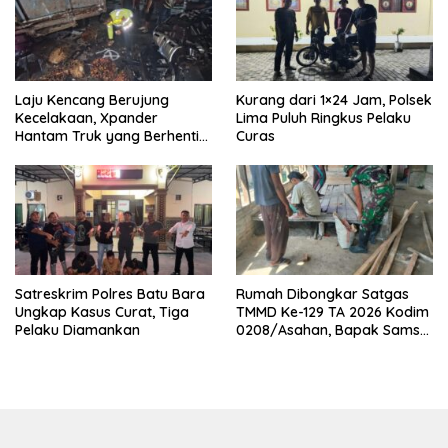
Laju Kencang Berujung
Kurang dari 1×24 Jam, Polsek
Kecelakaan, Xpander
Lima Puluh Ringkus Pelaku
Hantam Truk yang Berhenti
Curas
di Bahu Jalan
Satreskrim Polres Batu Bara
Rumah Dibongkar Satgas
Ungkap Kasus Curat, Tiga
TMMD Ke-129 TA 2026 Kodim
Pelaku Diamankan
0208/Asahan, Bapak Samsul
Bahri Bahagia Impiannya
Miliki Rumah Layak Huni
Segera Terwujud