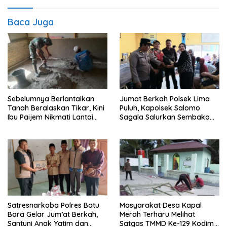
Baca Juga
Sebelumnya Berlantaikan
Jumat Berkah Polsek Lima
Tanah Beralaskan Tikar, Kini
Puluh, Kapolsek Salomo
Ibu Paijem Nikmati Lantai
Sagala Salurkan Sembako
Rumah yang Layak Berkat
kepada 50 Petani di Simpang
Satgas TMMD Ke-129 Kodim
Gambus
0208/Asahan
Satresnarkoba Polres Batu
Masyarakat Desa Kapal
Bara Gelar Jum’at Berkah,
Merah Terharu Melihat
Santuni Anak Yatim dan
Satgas TMMD Ke-129 Kodim