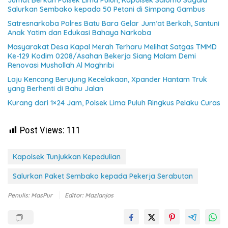
Jumat Berkah Polsek Lima Puluh, Kapolsek Salomo Sagala
Salurkan Sembako kepada 50 Petani di Simpang Gambus
Satresnarkoba Polres Batu Bara Gelar Jum’at Berkah, Santuni
Anak Yatim dan Edukasi Bahaya Narkoba
Masyarakat Desa Kapal Merah Terharu Melihat Satgas TMMD
Ke-129 Kodim 0208/Asahan Bekerja Siang Malam Demi
Renovasi Mushollah Al Maghribi
Laju Kencang Berujung Kecelakaan, Xpander Hantam Truk
yang Berhenti di Bahu Jalan
Kurang dari 1×24 Jam, Polsek Lima Puluh Ringkus Pelaku Curas
Post Views:
111
Kapolsek Tunjukkan Kepedulian
Salurkan Paket Sembako kepada Pekerja Serabutan
Penulis: MasPur
Editor: Mazlanjos