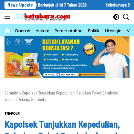
Langsung
i Gebyar Bertanjak Jilid 7 Tahun 2026
News Update
Sebelumnya Berlantaikan Ta
ke
konten
News
Daerah
Hukum
Pemerintahan
Politik
Lifestyle
Vid
Beranda
»
Kapolsek Tunjukkan Kepedulian, Salurkan Paket Sembako
kepada Pekerja Serabutan
TNI-POLRI
Kapolsek Tunjukkan Kepedulian,