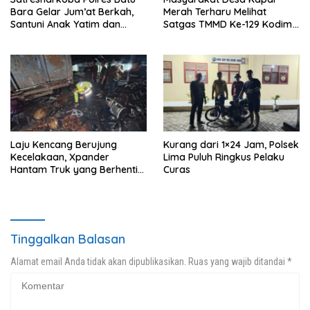
Bara Gelar Jum’at Berkah,
Merah Terharu Melihat
Santuni Anak Yatim dan
Satgas TMMD Ke-129 Kodim
Edukasi Bahaya Narkoba
0208/Asahan Bekerja Siang
Malam Demi Renovasi
Mushollah Al Maghribi
Laju Kencang Berujung
Kurang dari 1×24 Jam, Polsek
Kecelakaan, Xpander
Lima Puluh Ringkus Pelaku
Hantam Truk yang Berhenti
Curas
di Bahu Jalan
Tinggalkan Balasan
Alamat email Anda tidak akan dipublikasikan.
Ruas yang wajib ditandai
*