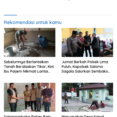
Edukasi Bahaya Narkoba
0208/Asahan Bekerja Siang
Malam Demi Renovasi
Mushollah Al Maghribi
Rekomendasi untuk kamu
Sebelumnya Berlantaikan
Jumat Berkah Polsek Lima
Tanah Beralaskan Tikar, Kini
Puluh, Kapolsek Salomo
Ibu Paijem Nikmati Lantai
Sagala Salurkan Sembako
Rumah yang Layak Berkat
kepada 50 Petani di Simpang
Satgas TMMD Ke-129 Kodim
Gambus
0208/Asahan
Satresnarkoba Polres Batu
Masyarakat Desa Kapal