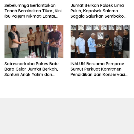
Sebelumnya Berlantaikan
Jumat Berkah Polsek Lima
Tanah Beralaskan Tikar, Kini
Puluh, Kapolsek Salomo
Ibu Paijem Nikmati Lantai
Sagala Salurkan Sembako
Rumah yang Layak Berkat
kepada 50 Petani di Simpang
Satgas TMMD Ke-129 Kodim
Gambus
0208/Asahan
INALUM Bersama Pemprov
Satresnarkoba Polres Batu
Sumut Perkuat Komitmen
Bara Gelar Jum’at Berkah,
Pendidikan dan Konservasi
Santuni Anak Yatim dan
Lingkungan
Edukasi Bahaya Narkoba