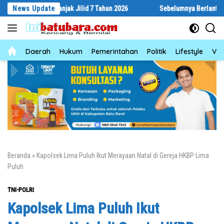
Langsung
Bertanjak Jilid 7 Tahun 2026
News Update
Sebelumnya Berlantaikan Tanah Bera
ke
konten
News
Daerah
Hukum
Pemerintahan
Politik
Lifestyle
Vid
Beranda
»
Kapolsek Lima Puluh Ikut Merayaan Natal di Gereja HKBP Lima
Puluh
TNI-POLRI
Kapolsek Lima Puluh Ikut