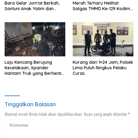
Bara Gelar Jum’at Berkah,
Merah Terharu Melihat
Santuni Anak Yatim dan
Satgas TMMD Ke-129 Kodim
Edukasi Bahaya Narkoba
0208/Asahan Bekerja Siang
Malam Demi Renovasi
Mushollah Al Maghribi
Laju Kencang Berujung
Kurang dari 1×24 Jam, Polsek
Kecelakaan, Xpander
Lima Puluh Ringkus Pelaku
Hantam Truk yang Berhenti
Curas
di Bahu Jalan
Tinggalkan Balasan
Alamat email Anda tidak akan dipublikasikan.
Ruas yang wajib ditandai
*