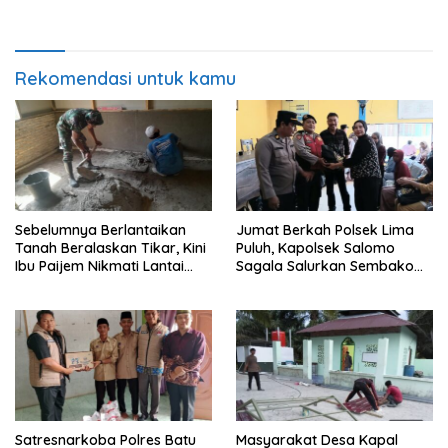
Edukasi Bahaya Narkoba
0208/Asahan Bekerja Siang
Malam Demi Renovasi
Mushollah Al Maghribi
Rekomendasi untuk kamu
Sebelumnya Berlantaikan
Jumat Berkah Polsek Lima
Tanah Beralaskan Tikar, Kini
Puluh, Kapolsek Salomo
Ibu Paijem Nikmati Lantai
Sagala Salurkan Sembako
Rumah yang Layak Berkat
kepada 50 Petani di Simpang
Satgas TMMD Ke-129 Kodim
Gambus
0208/Asahan
Satresnarkoba Polres Batu
Masyarakat Desa Kapal