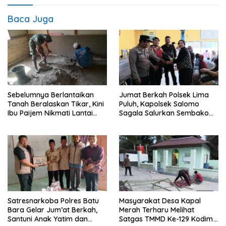
Baca Juga
Sebelumnya Berlantaikan
Jumat Berkah Polsek Lima
Tanah Beralaskan Tikar, Kini
Puluh, Kapolsek Salomo
Ibu Paijem Nikmati Lantai
Sagala Salurkan Sembako
Rumah yang Layak Berkat
kepada 50 Petani di Simpang
Satgas TMMD Ke-129 Kodim
Gambus
0208/Asahan
Satresnarkoba Polres Batu
Masyarakat Desa Kapal
Bara Gelar Jum’at Berkah,
Merah Terharu Melihat
Santuni Anak Yatim dan
Satgas TMMD Ke-129 Kodim