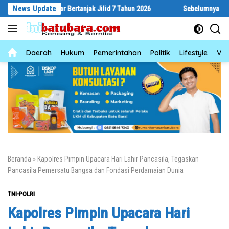
Langsung
 Gebyar Bertanjak Jilid 7 Tahun 2026
News Update
Sebelumnya Berlantaikan Tan
ke
konten
News
Daerah
Hukum
Pemerintahan
Politik
Lifestyle
Vid
Beranda
»
Kapolres Pimpin Upacara Hari Lahir Pancasila, Tegaskan
Pancasila Pemersatu Bangsa dan Fondasi Perdamaian Dunia
TNI-POLRI
Kapolres Pimpin Upacara Hari