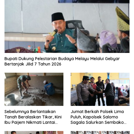
Bupati Dukung Pelestarian Budaya Melayu Melalui Gebyar
Bertanjak Jilid 7 Tahun 2026
Sebelumnya Berlantaikan
Jumat Berkah Polsek Lima
Tanah Beralaskan Tikar, Kini
Puluh, Kapolsek Salomo
Ibu Paijem Nikmati Lantai
Sagala Salurkan Sembako
Rumah yang Layak Berkat
kepada 50 Petani di Simpang
Satgas TMMD Ke-129 Kodim
Gambus