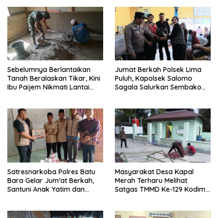
Sebelumnya Berlantaikan
Jumat Berkah Polsek Lima
Tanah Beralaskan Tikar, Kini
Puluh, Kapolsek Salomo
Ibu Paijem Nikmati Lantai
Sagala Salurkan Sembako
Rumah yang Layak Berkat
kepada 50 Petani di Simpang
Satgas TMMD Ke-129 Kodim
Gambus
0208/Asahan
Satresnarkoba Polres Batu
Masyarakat Desa Kapal
Bara Gelar Jum’at Berkah,
Merah Terharu Melihat
Santuni Anak Yatim dan
Satgas TMMD Ke-129 Kodim
Edukasi Bahaya Narkoba
0208/Asahan Bekerja Siang
Malam Demi Renovasi
Mushollah Al Maghribi