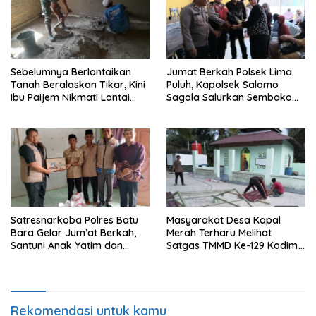
Sebelumnya Berlantaikan
Jumat Berkah Polsek Lima
Tanah Beralaskan Tikar, Kini
Puluh, Kapolsek Salomo
Ibu Paijem Nikmati Lantai
Sagala Salurkan Sembako
Rumah yang Layak Berkat
kepada 50 Petani di Simpang
Satgas TMMD Ke-129 Kodim
Gambus
0208/Asahan
Satresnarkoba Polres Batu
Masyarakat Desa Kapal
Bara Gelar Jum’at Berkah,
Merah Terharu Melihat
Santuni Anak Yatim dan
Satgas TMMD Ke-129 Kodim
Edukasi Bahaya Narkoba
0208/Asahan Bekerja Siang
Malam Demi Renovasi
Mushollah Al Maghribi
Rekomendasi untuk kamu