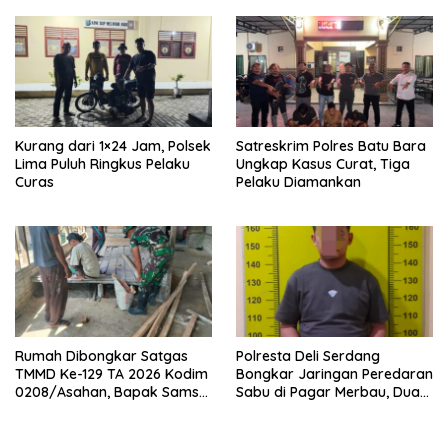
Malam Demi Renovasi
Mushollah Al Maghribi
Kurang dari 1×24 Jam, Polsek
Satreskrim Polres Batu Bara
Lima Puluh Ringkus Pelaku
Ungkap Kasus Curat, Tiga
Curas
Pelaku Diamankan
Rumah Dibongkar Satgas
Polresta Deli Serdang
TMMD Ke-129 TA 2026 Kodim
Bongkar Jaringan Peredaran
0208/Asahan, Bapak Samsul
Sabu di Pagar Merbau, Dua
Bahri Bahagia Impiannya
Pengedar Dibekuk dengan
Miliki Rumah Layak Huni
Barang Bukti 25,73 Gram
Segera Terwujud