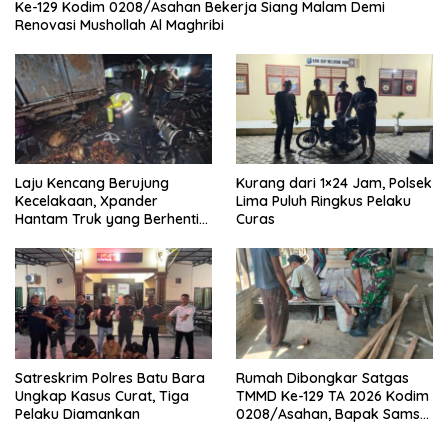
Ke-129 Kodim 0208/Asahan Bekerja Siang Malam Demi
Renovasi Mushollah Al Maghribi
Laju Kencang Berujung
Kurang dari 1×24 Jam, Polsek
Kecelakaan, Xpander
Lima Puluh Ringkus Pelaku
Hantam Truk yang Berhenti
Curas
di Bahu Jalan
Satreskrim Polres Batu Bara
Rumah Dibongkar Satgas
Ungkap Kasus Curat, Tiga
TMMD Ke-129 TA 2026 Kodim
Pelaku Diamankan
0208/Asahan, Bapak Samsul
Bahri Bahagia Impiannya