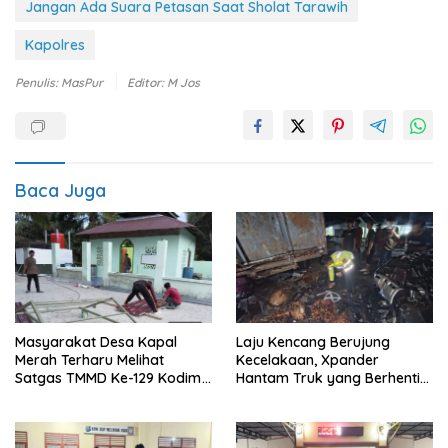
Jangan Ada Suara Petasan Saat Sholat Tarawih
Kapolres
Penulis: MasPur
Editor: M Jos
Baca Juga
Masyarakat Desa Kapal
Laju Kencang Berujung
Merah Terharu Melihat
Kecelakaan, Xpander
Satgas TMMD Ke-129 Kodim
Hantam Truk yang Berhenti
0208/Asahan Bekerja Siang
di Bahu Jalan
Malam Demi Renovasi
Mushollah Al Maghribi