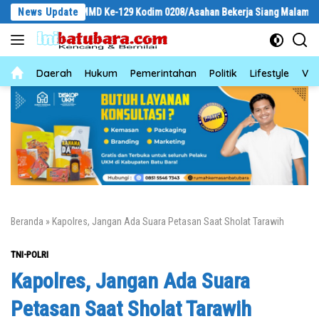
Langsung
Satgas TMMD Ke-129 Kodim 0208/Asahan Bekerja Siang Malam Demi Renovasi
News Update
ke
konten
News
Daerah
Hukum
Pemerintahan
Politik
Lifestyle
Vid
Beranda
»
Kapolres, Jangan Ada Suara Petasan Saat Sholat Tarawih
TNI-POLRI
Kapolres, Jangan Ada Suara
Petasan Saat Sholat Tarawih