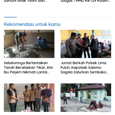
Santuni Anak Yatim dan
Satgas TMMD Ke-129 Kodim
Edukasi Bahaya Narkoba
0208/Asahan Bekerja Siang
Malam Demi Renovasi
Mushollah Al Maghribi
Rekomendasi untuk kamu
Sebelumnya Berlantaikan
Jumat Berkah Polsek Lima
Tanah Beralaskan Tikar, Kini
Puluh, Kapolsek Salomo
Ibu Paijem Nikmati Lantai
Sagala Salurkan Sembako
Rumah yang Layak Berkat
kepada 50 Petani di Simpang
Satgas TMMD Ke-129 Kodim
Gambus
0208/Asahan