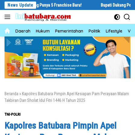
Langsung
Langsung Punya 5 Franchise Baru!
News Update
Bupati Dukung Pelestarian Budaya
ke
konten
News
Daerah
Hukum
Pemerintahan
Politik
Lifestyle
Vid
Beranda
»
Kapolres Batubara Pimpin Apel Kesiapan Pam Perayaan Malam
Takbiran Dan Sholat Idul Fitri 1446 H Tahun 2025
TNI-POLRI
Kapolres Batubara Pimpin Apel