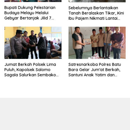
Bupati Dukung Pelestarian
Sebelumnya Berlantaikan
Budaya Melayu Melalui
Tanah Beralaskan Tikar, Kini
Gebyar Bertanjak Jilid 7
Ibu Paijem Nikmati Lantai
Tahun 2026
Rumah yang Layak Berkat
Satgas TMMD Ke-129 Kodim
0208/Asahan
Jumat Berkah Polsek Lima
Satresnarkoba Polres Batu
Puluh, Kapolsek Salomo
Bara Gelar Jum’at Berkah,
Sagala Salurkan Sembako
Santuni Anak Yatim dan
kepada 50 Petani di Simpang
Edukasi Bahaya Narkoba
Gambus