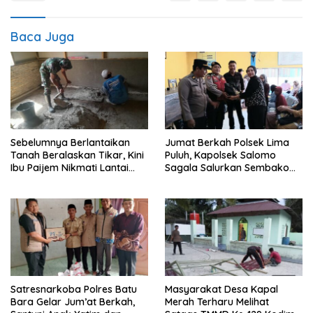
Baca Juga
Sebelumnya Berlantaikan
Jumat Berkah Polsek Lima
Tanah Beralaskan Tikar, Kini
Puluh, Kapolsek Salomo
Ibu Paijem Nikmati Lantai
Sagala Salurkan Sembako
Rumah yang Layak Berkat
kepada 50 Petani di Simpang
Satgas TMMD Ke-129 Kodim
Gambus
0208/Asahan
Satresnarkoba Polres Batu
Masyarakat Desa Kapal
Bara Gelar Jum’at Berkah,
Merah Terharu Melihat