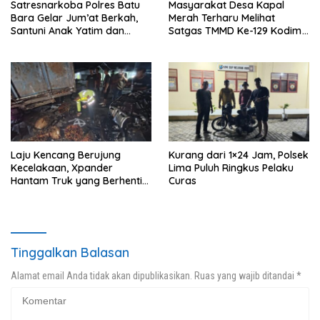
Satresnarkoba Polres Batu
Masyarakat Desa Kapal
Bara Gelar Jum’at Berkah,
Merah Terharu Melihat
Santuni Anak Yatim dan
Satgas TMMD Ke-129 Kodim
Edukasi Bahaya Narkoba
0208/Asahan Bekerja Siang
Malam Demi Renovasi
Mushollah Al Maghribi
Laju Kencang Berujung
Kurang dari 1×24 Jam, Polsek
Kecelakaan, Xpander
Lima Puluh Ringkus Pelaku
Hantam Truk yang Berhenti
Curas
di Bahu Jalan
Tinggalkan Balasan
Alamat email Anda tidak akan dipublikasikan.
Ruas yang wajib ditandai
*