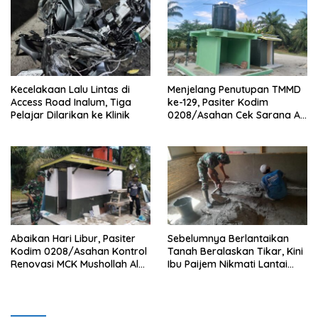
Kecelakaan Lalu Lintas di
Menjelang Penutupan TMMD
Access Road Inalum, Tiga
ke-129, Pasiter Kodim
Pelajar Dilarikan ke Klinik
0208/Asahan Cek Sarana Air
Bersih di Desa Kapal Merah
Abaikan Hari Libur, Pasiter
Sebelumnya Berlantaikan
Kodim 0208/Asahan Kontrol
Tanah Beralaskan Tikar, Kini
Renovasi MCK Mushollah Al
Ibu Paijem Nikmati Lantai
Maghribi
Rumah yang Layak Berkat
Satgas TMMD Ke-129 Kodim
0208/Asahan