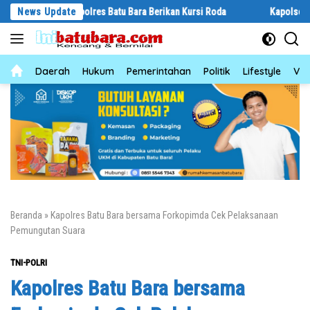
Langsung
 Warga, Kapolres Batu Bara Berikan Kursi Roda
News Update
Kapolsek Sampaikan
ke
konten
News
Daerah
Hukum
Pemerintahan
Politik
Lifestyle
Vid
Beranda
»
Kapolres Batu Bara bersama Forkopimda Cek Pelaksanaan
Pemungutan Suara
TNI-POLRI
Kapolres Batu Bara bersama