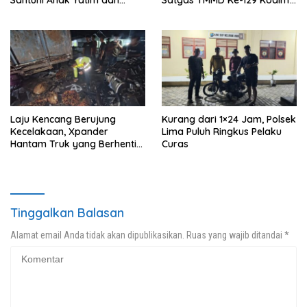
Santuni Anak Yatim dan
Satgas TMMD Ke-129 Kodim
Edukasi Bahaya Narkoba
0208/Asahan Bekerja Siang
Malam Demi Renovasi
Mushollah Al Maghribi
Laju Kencang Berujung
Kurang dari 1×24 Jam, Polsek
Kecelakaan, Xpander
Lima Puluh Ringkus Pelaku
Hantam Truk yang Berhenti
Curas
di Bahu Jalan
Tinggalkan Balasan
Alamat email Anda tidak akan dipublikasikan.
Ruas yang wajib ditandai
*