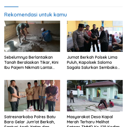
Mushollah Al Maghribi
Rekomendasi untuk kamu
Sebelumnya Berlantaikan
Jumat Berkah Polsek Lima
Tanah Beralaskan Tikar, Kini
Puluh, Kapolsek Salomo
Ibu Paijem Nikmati Lantai
Sagala Salurkan Sembako
Rumah yang Layak Berkat
kepada 50 Petani di Simpang
Satgas TMMD Ke-129 Kodim
Gambus
0208/Asahan
Satresnarkoba Polres Batu
Masyarakat Desa Kapal
Bara Gelar Jum’at Berkah,
Merah Terharu Melihat