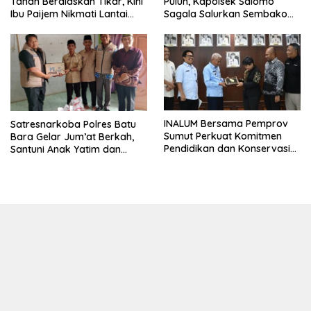
Tanah Beralaskan Tikar, Kini
Puluh, Kapolsek Salomo
Ibu Paijem Nikmati Lantai
Sagala Salurkan Sembako
Rumah yang Layak Berkat
kepada 50 Petani di Simpang
Satgas TMMD Ke-129 Kodim
Gambus
0208/Asahan
INALUM Bersama Pemprov
Satresnarkoba Polres Batu
Sumut Perkuat Komitmen
Bara Gelar Jum’at Berkah,
Pendidikan dan Konservasi
Santuni Anak Yatim dan
Lingkungan
Edukasi Bahaya Narkoba