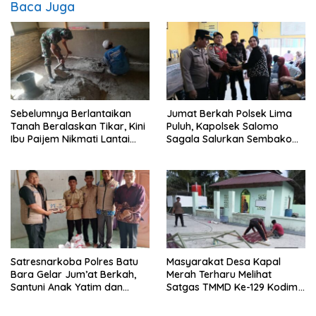
Baca Juga
Sebelumnya Berlantaikan
Jumat Berkah Polsek Lima
Tanah Beralaskan Tikar, Kini
Puluh, Kapolsek Salomo
Ibu Paijem Nikmati Lantai
Sagala Salurkan Sembako
Rumah yang Layak Berkat
kepada 50 Petani di Simpang
Satgas TMMD Ke-129 Kodim
Gambus
0208/Asahan
Satresnarkoba Polres Batu
Masyarakat Desa Kapal
Bara Gelar Jum’at Berkah,
Merah Terharu Melihat
Santuni Anak Yatim dan
Satgas TMMD Ke-129 Kodim
Edukasi Bahaya Narkoba
0208/Asahan Bekerja Siang
Malam Demi Renovasi