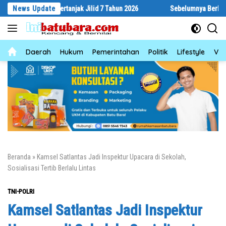
Langsung
yar Bertanjak Jilid 7 Tahun 2026
News Update
Sebelumnya Berlantaikan Tanah B
ke
konten
News
Daerah
Hukum
Pemerintahan
Politik
Lifestyle
Vid
Beranda
»
Kamsel Satlantas Jadi Inspektur Upacara di Sekolah,
Sosialisasi Tertib Berlalu Lintas
TNI-POLRI
Kamsel Satlantas Jadi Inspektur