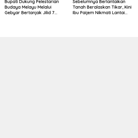
Bupati Dukung Pelestarian
Sebelumnya Berlantaikan
Budaya Melayu Melalui
Tanah Beralaskan Tikar, Kini
Gebyar Bertanjak Jilid 7
Ibu Paijem Nikmati Lantai
Tahun 2026
Rumah yang Layak Berkat
Satgas TMMD Ke-129 Kodim
0208/Asahan