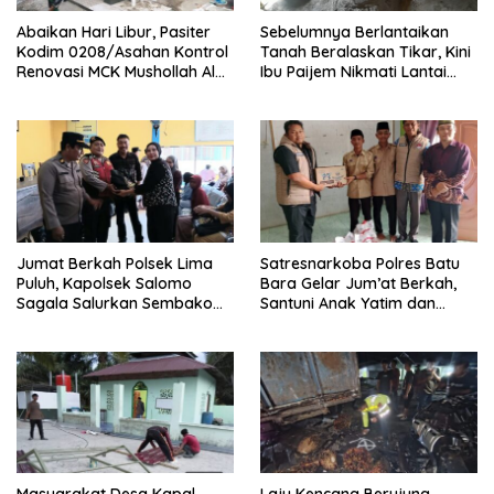
Abaikan Hari Libur, Pasiter
Sebelumnya Berlantaikan
Kodim 0208/Asahan Kontrol
Tanah Beralaskan Tikar, Kini
Renovasi MCK Mushollah Al
Ibu Paijem Nikmati Lantai
Maghribi
Rumah yang Layak Berkat
Satgas TMMD Ke-129 Kodim
0208/Asahan
Jumat Berkah Polsek Lima
Satresnarkoba Polres Batu
Puluh, Kapolsek Salomo
Bara Gelar Jum’at Berkah,
Sagala Salurkan Sembako
Santuni Anak Yatim dan
kepada 50 Petani di Simpang
Edukasi Bahaya Narkoba
Gambus