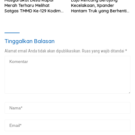
Masyarakat Desa Kapal
Laju Kencang Berujung
Merah Terharu Melihat
Kecelakaan, Xpander
Satgas TMMD Ke-129 Kodim
Hantam Truk yang Berhenti
0208/Asahan Bekerja Siang
di Bahu Jalan
Malam Demi Renovasi
Mushollah Al Maghribi
Tinggalkan Balasan
Alamat email Anda tidak akan dipublikasikan.
Ruas yang wajib ditandai
*