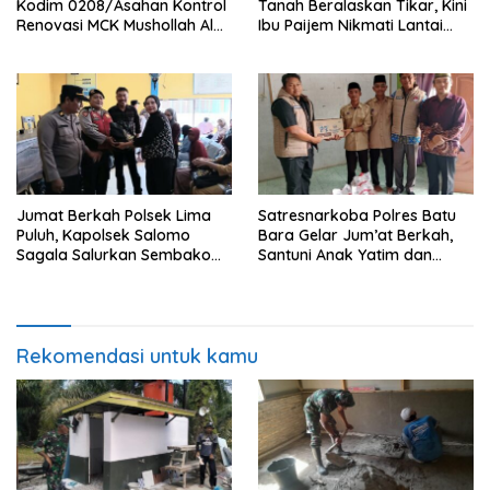
Kodim 0208/Asahan Kontrol
Tanah Beralaskan Tikar, Kini
Renovasi MCK Mushollah Al
Ibu Paijem Nikmati Lantai
Maghribi
Rumah yang Layak Berkat
Satgas TMMD Ke-129 Kodim
0208/Asahan
Jumat Berkah Polsek Lima
Satresnarkoba Polres Batu
Puluh, Kapolsek Salomo
Bara Gelar Jum’at Berkah,
Sagala Salurkan Sembako
Santuni Anak Yatim dan
kepada 50 Petani di Simpang
Edukasi Bahaya Narkoba
Gambus
Rekomendasi untuk kamu