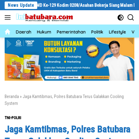
Langsung
gas TMMD Ke-129 Kodim 0208/Asahan Bekerja Siang Malam Demi Renovasi Mu
News Update
ke
konten
News
Daerah
Hukum
Pemerintahan
Politik
Lifestyle
Vid
Beranda
»
Jaga Kamtibmas, Polres Batubara Terus Galakkan Cooling
System
TNI-POLRI
Jaga Kamtibmas, Polres Batubara