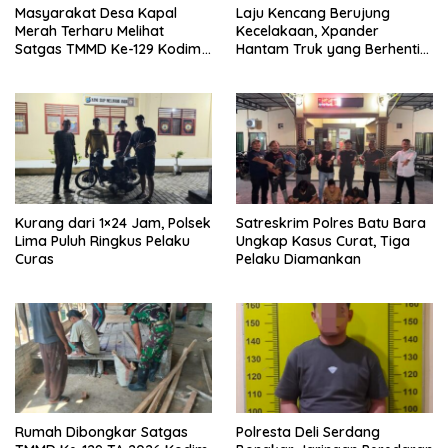
Masyarakat Desa Kapal
Laju Kencang Berujung
Merah Terharu Melihat
Kecelakaan, Xpander
Satgas TMMD Ke-129 Kodim
Hantam Truk yang Berhenti
0208/Asahan Bekerja Siang
di Bahu Jalan
Malam Demi Renovasi
Mushollah Al Maghribi
Kurang dari 1×24 Jam, Polsek
Satreskrim Polres Batu Bara
Lima Puluh Ringkus Pelaku
Ungkap Kasus Curat, Tiga
Curas
Pelaku Diamankan
Rumah Dibongkar Satgas
Polresta Deli Serdang