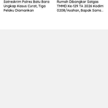
Satreskrim Polres Batu Bara
Rumah Dibongkar Satgas
Ungkap Kasus Curat, Tiga
TMMD Ke-129 TA 2026 Kodim
Pelaku Diamankan
0208/Asahan, Bapak Samsul
Bahri Bahagia Impiannya
Miliki Rumah Layak Huni
Segera Terwujud