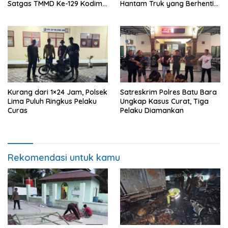
Satgas TMMD Ke-129 Kodim
Hantam Truk yang Berhenti
0208/Asahan Bekerja Siang
di Bahu Jalan
Malam Demi Renovasi
Mushollah Al Maghribi
Kurang dari 1×24 Jam, Polsek
Satreskrim Polres Batu Bara
Lima Puluh Ringkus Pelaku
Ungkap Kasus Curat, Tiga
Curas
Pelaku Diamankan
Rekomendasi untuk kamu