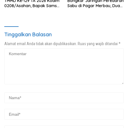
TMMD Ke-129 TA 2026 Kodim
Bongkar Jaringan Peredaran
0208/Asahan, Bapak Samsul
Sabu di Pagar Merbau, Dua
Bahri Bahagia Impiannya
Pengedar Dibekuk dengan
Miliki Rumah Layak Huni
Barang Bukti 25,73 Gram
Segera Terwujud
Tinggalkan Balasan
Alamat email Anda tidak akan dipublikasikan.
Ruas yang wajib ditandai
*